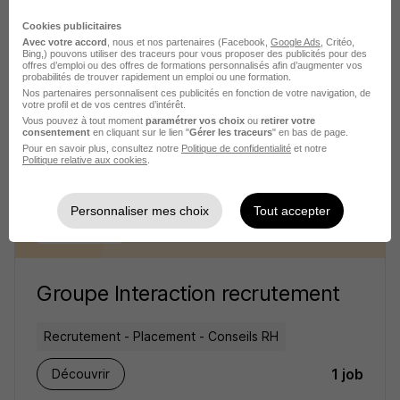
Cookies publicitaires
Recrutement - Placement - Conseils RH
Avec votre accord
, nous et nos partenaires (Facebook,
Google Ads
, Critéo,
Bing,) pouvons utiliser des traceurs pour vous proposer des publicités pour des
offres d’emploi ou des offres de formations personnalisés afin d’augmenter vos
1 job
Découvrir
probabilités de trouver rapidement un emploi ou une formation.
Nos partenaires personnalisent ces publicités en fonction de votre navigation, de
votre profil et de vos centres d’intérêt.
Vous pouvez à tout moment
paramétrer vos choix
ou
retirer votre
consentement
en cliquant sur le lien "
Gérer les traceurs
" en bas de page.
Pour en savoir plus, consultez notre
Politique de confidentialité
et notre
Politique relative aux cookies
.
Personnaliser mes choix
Tout accepter
Groupe Interaction recrutement
Recrutement - Placement - Conseils RH
1 job
Découvrir