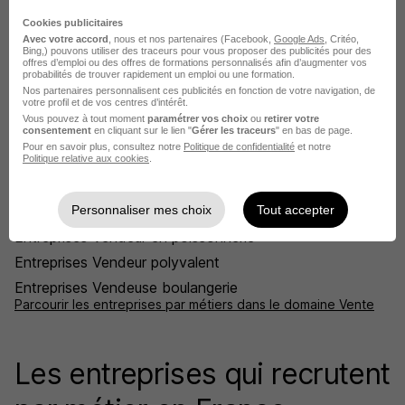
Entreprises Conseiller de vente
Cookies publicitaires
Entreprises Conseillère vendeuse
Avec votre accord
, nous et nos partenaires (Facebook,
Google Ads
, Critéo,
Bing,) pouvons utiliser des traceurs pour vous proposer des publicités pour des
Entreprises Gestionnaire ADV
offres d’emploi ou des offres de formations personnalisés afin d’augmenter vos
probabilités de trouver rapidement un emploi ou une formation.
Entreprises Vendeur
Nos partenaires personnalisent ces publicités en fonction de votre navigation, de
votre profil et de vos centres d’intérêt.
Entreprises Vendeur charcuterie
Vous pouvez à tout moment
paramétrer vos choix
ou
retirer votre
consentement
en cliquant sur le lien "
Gérer les traceurs
" en bas de page.
Entreprises Vendeur comptoir
Pour en savoir plus, consultez notre
Politique de confidentialité
et notre
Entreprises Vendeur conseil
Politique relative aux cookies
.
Entreprises Vendeur en alimentation
Entreprises Vendeur en magasin
Personnaliser mes choix
Tout accepter
Entreprises Vendeur en poissonnerie
Entreprises Vendeur polyvalent
Entreprises Vendeuse boulangerie
Parcourir les entreprises par métiers dans le domaine Vente
Les entreprises qui recrutent