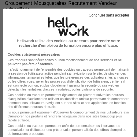
Groupement Mousquetaires Recrutement Vendeur
quincaillerie
Continuer sans accepter
E.Leclerc Recrutement Commercial bricolage
Leroy Merlin Recrutement Vendeur de matériaux
Groupement Mousquetaires Recrutement Vendeur de
matériaux
Hellowork utilise des cookies ou traceurs pour rendre votre
recherche d’emploi ou de formation encore plus efficace.
E.Leclerc Recrutement Vendeur bâti
Cookies strictement nécessaires
Leroy Merlin Recrutement Vendeur bâti
Ces traceurs sont nécessaires au bon fonctionnement de nos services et
ne
peuvent pas être désactivés
.
Groupement Mousquetaires Recrutement Vendeur bâti
Il s'agit notamment
de l'ensemble des cookies ou traceurs
permettant de maintenir
la session de l'utilisateur active pendant sa navigation sur le site, de stocker des
Richardson. Recrutement Vendeur sanitaire
informations temporaires telles que les préférences des utilisateurs, les annonces
ou les offres vues, gérer les processus d'identification de l'utilisateur, vérifier s'il
est connecté ou non, et plus globalement garantir la sécurité du site web en
détectant les tentatives d'accès frauduleux ou les violations de sécurité.
Les entreprises qui recrutent
Ces cookies ou traceurs permettent également de piloter et suivre les sources
d'acquisition d'audience en utilisant un identifiant unique permettant de comprendre
comment nos utilisateurs naviguent sur nos sites et nos applications en fonction
des différentes sources de trafic.
par métier dans le domaine
Ils nous permettent également d’observer le comportement de nos utilisateurs afin
d'améliorer nos produits et rendre la navigation dans nos sites beaucoup plus
Vente
rapide et fluide.
Ces cookies ou traceurs permettent enfin de personnaliser les interfaces de
consultation et d'effectuer une présentation personnalisée des offres d'emploi ou
de formations proposées.