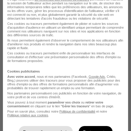
la session de l'utilisateur active pendant sa navigation sur le site, de stocker des
Les Entreprises qui recrutent
informations temporaires telles que les préférences des utilisateurs, les annonces
ou les offres vues, gérer les processus d'identification de l'utilisateur, vérifier s'il
est connecté ou non, et plus globalement garantir la sécurité du site web en
le plus de Responsable
détectant les tentatives d'accès frauduleux ou les violations de sécurité.
Ces cookies ou traceurs permettent également de piloter et suivre les sources
d'acquisition d'audience en utilisant un identifiant unique permettant de comprendre
traitement des eaux
comment nos utilisateurs naviguent sur nos sites et nos applications en fonction
des différentes sources de trafic.
Ils nous permettent également d’observer le comportement de nos utilisateurs afin
d'améliorer nos produits et rendre la navigation dans nos sites beaucoup plus
rapide et fluide.
Saur Europe Recrutement Responsable traitement des
Ces cookies ou traceurs permettent enfin de personnaliser les interfaces de
eaux
consultation et d'effectuer une présentation personnalisée des offres d'emploi ou
de formations proposées.
Safran Recrutement Responsable traitement des eaux
Cookies publicitaires
Avec votre accord
, nous et nos partenaires (Facebook,
Google Ads
, Critéo,
Bing,) pouvons utiliser des traceurs pour vous proposer des publicités pour des
Les entreprises qui recrutent
offres d’emploi ou des offres de formations personnalisés afin d’augmenter vos
probabilités de trouver rapidement un emploi ou une formation.
Nos partenaires personnalisent ces publicités en fonction de votre navigation, de
par métier dans le domaine
votre profil et de vos centres d’intérêt.
Vous pouvez à tout moment
paramétrer vos choix
ou
retirer votre
Environnement
consentement
en cliquant sur le lien "
Gérer les traceurs
" en bas de page.
Pour en savoir plus, consultez notre
Politique de confidentialité
et notre
Politique relative aux cookies
.
Entreprises Chef d'équipe paysagiste