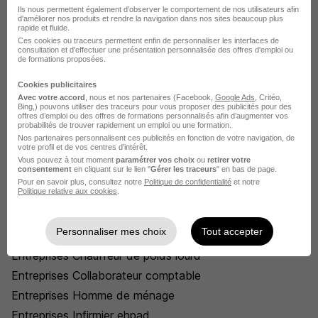
Entreprises Technicien avicole
Ils nous permettent également d’observer le comportement de nos utilisateurs afin
Entreprises Tractoriste
d'améliorer nos produits et rendre la navigation dans nos sites beaucoup plus
rapide et fluide.
Entreprises Vendangeur
Ces cookies ou traceurs permettent enfin de personnaliser les interfaces de
consultation et d'effectuer une présentation personnalisée des offres d'emploi ou
Parcourir les entreprises par métiers dans le domaine Agricole
de formations proposées.
Cookies publicitaires
Avec votre accord
, nous et nos partenaires (Facebook,
Google Ads
, Critéo,
Les entreprises qui recrutent
Bing,) pouvons utiliser des traceurs pour vous proposer des publicités pour des
offres d’emploi ou des offres de formations personnalisés afin d’augmenter vos
probabilités de trouver rapidement un emploi ou une formation.
par métier en France
Nos partenaires personnalisent ces publicités en fonction de votre navigation, de
votre profil et de vos centres d’intérêt.
Vous pouvez à tout moment
paramétrer vos choix
ou
retirer votre
consentement
en cliquant sur le lien "
Gérer les traceurs
" en bas de page.
Entreprises Aide-soignant
Pour en savoir plus, consultez notre
Politique de confidentialité
et notre
Politique relative aux cookies
.
Entreprises Auxiliaire de vie
Entreprises Baby sitter
Personnaliser mes choix
Tout accepter
Entreprises Cariste
Entreprises Chauffeur de poids lourd
Entreprises Collaborateur comptable
Entreprises Homme de ménage
Entreprises Infirmier ehpad