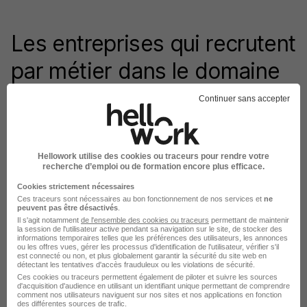
Les entreprises qui recrutent
par métier dans le domaine
Agricole
Continuer sans accepter
Entreprises Chauffeur de tracteur agricole
Entreprises Conseiller agricole
Hellowork utilise des cookies ou traceurs pour rendre votre
recherche d’emploi ou de formation encore plus efficace.
Entreprises Magasinier agricole
Cookies strictement nécessaires
Entreprises Mécanicien agricole
Ces traceurs sont nécessaires au bon fonctionnement de nos services et
ne
peuvent pas être désactivés
.
Entreprises Mécanicien en motoculture
Il s'agit notamment
de l'ensemble des cookies ou traceurs
permettant de maintenir
Entreprises Ouvrier agricole
la session de l'utilisateur active pendant sa navigation sur le site, de stocker des
informations temporaires telles que les préférences des utilisateurs, les annonces
ou les offres vues, gérer les processus d'identification de l'utilisateur, vérifier s'il
Entreprises Ouvrier avicole
est connecté ou non, et plus globalement garantir la sécurité du site web en
détectant les tentatives d'accès frauduleux ou les violations de sécurité.
Entreprises Ouvrier viticole
Ces cookies ou traceurs permettent également de piloter et suivre les sources
d'acquisition d'audience en utilisant un identifiant unique permettant de comprendre
Entreprises Technicien agricole
comment nos utilisateurs naviguent sur nos sites et nos applications en fonction
des différentes sources de trafic.