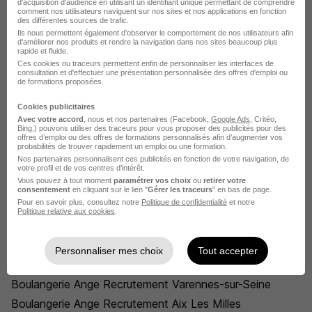
d'acquisition d'audience en utilisant un identifiant unique permettant de comprendre
Boulangerie Ange Recrutement Thionville
comment nos utilisateurs naviguent sur nos sites et nos applications en fonction
des différentes sources de trafic.
Boulangerie Ange Recrutement Persan
Ils nous permettent également d’observer le comportement de nos utilisateurs afin
d'améliorer nos produits et rendre la navigation dans nos sites beaucoup plus
Boulangerie Ange Recrutement Saint-Paul-lès-Dax
rapide et fluide.
Ces cookies ou traceurs permettent enfin de personnaliser les interfaces de
Boulangerie Ange Recrutement Soissons
consultation et d'effectuer une présentation personnalisée des offres d'emploi ou
de formations proposées.
Boulangerie Ange Recrutement Cabriès
Boulangerie Ange Recrutement Quetigny
Cookies publicitaires
Avec votre accord
, nous et nos partenaires (Facebook,
Google Ads
, Critéo,
Boulangerie Ange Recrutement Chambray-lès-Tours
Bing,) pouvons utiliser des traceurs pour vous proposer des publicités pour des
offres d’emploi ou des offres de formations personnalisés afin d’augmenter vos
Boulangerie Ange Recrutement Castelnau-le-Lez
probabilités de trouver rapidement un emploi ou une formation.
Nos partenaires personnalisent ces publicités en fonction de votre navigation, de
Boulangerie Ange Recrutement Le Crès
votre profil et de vos centres d’intérêt.
Vous pouvez à tout moment
paramétrer vos choix
ou
retirer votre
Boulangerie Ange Recrutement Yutz
consentement
en cliquant sur le lien "
Gérer les traceurs
" en bas de page.
Pour en savoir plus, consultez notre
Politique de confidentialité
et notre
Boulangerie Ange Recrutement Semécourt
Politique relative aux cookies
.
Boulangerie Ange Recrutement Hauconcourt
Boulangerie Ange Recrutement Montbert
Personnaliser mes choix
Tout accepter
Boulangerie Ange Recrutement La Teste-de-Buch
Boulangerie Ange Recrutement Varennes-sur-Seine
Boulangerie Ange Recrutement Aix Les Milles