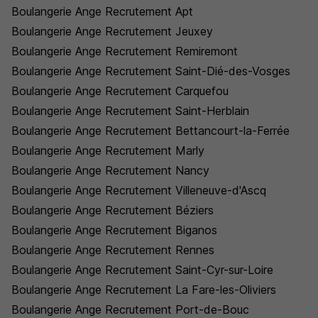
Boulangerie Ange Recrutement Apt
Boulangerie Ange Recrutement Jeuxey
Boulangerie Ange Recrutement Remiremont
Boulangerie Ange Recrutement Saint-Dié-des-Vosges
Boulangerie Ange Recrutement Carquefou
Boulangerie Ange Recrutement Saint-Herblain
Boulangerie Ange Recrutement Bettancourt-la-Ferrée
Boulangerie Ange Recrutement Marly
Boulangerie Ange Recrutement Nancy
Boulangerie Ange Recrutement Villeneuve-d'Ascq
Boulangerie Ange Recrutement Béziers
Boulangerie Ange Recrutement Biganos
Boulangerie Ange Recrutement Rennes
Boulangerie Ange Recrutement Saint-Cyr-sur-Loire
Boulangerie Ange Recrutement La Fare-les-Oliviers
Boulangerie Ange Recrutement Port-de-Bouc