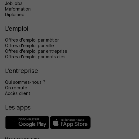
Jobijoba
Maformation
Diplomeo
L'emploi
Offres d'emploi par métier
Offres d'emploi par ville
Offres d'emploi par entreprise
Offres d'emploi par mots clés
L'entreprise
Qui sommes-nous ?
On recrute
Accès client
Les apps