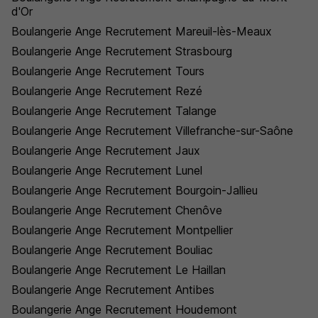
d'Or
Boulangerie Ange Recrutement Mareuil-lès-Meaux
Boulangerie Ange Recrutement Strasbourg
Boulangerie Ange Recrutement Tours
Boulangerie Ange Recrutement Rezé
Boulangerie Ange Recrutement Talange
Boulangerie Ange Recrutement Villefranche-sur-Saône
Boulangerie Ange Recrutement Jaux
Boulangerie Ange Recrutement Lunel
Boulangerie Ange Recrutement Bourgoin-Jallieu
Boulangerie Ange Recrutement Chenôve
Boulangerie Ange Recrutement Montpellier
Boulangerie Ange Recrutement Bouliac
Boulangerie Ange Recrutement Le Haillan
Boulangerie Ange Recrutement Antibes
Boulangerie Ange Recrutement Houdemont