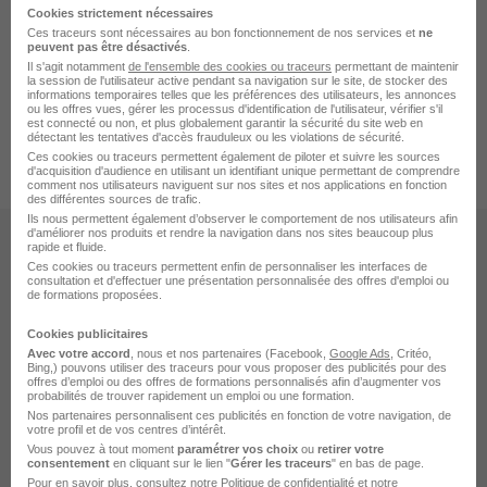
Cookies strictement nécessaires
Ces traceurs sont nécessaires au bon fonctionnement de nos services et
ne
peuvent pas être désactivés
.
Il s'agit notamment
de l'ensemble des cookies ou traceurs
permettant de maintenir
la session de l'utilisateur active pendant sa navigation sur le site, de stocker des
informations temporaires telles que les préférences des utilisateurs, les annonces
ou les offres vues, gérer les processus d'identification de l'utilisateur, vérifier s'il
Accueil
Entreprise
Index Entreprise Association
est connecté ou non, et plus globalement garantir la sécurité du site web en
détectant les tentatives d'accès frauduleux ou les violations de sécurité.
Associations Catégorie
La Croissanterie
Ces cookies ou traceurs permettent également de piloter et suivre les sources
d'acquisition d'audience en utilisant un identifiant unique permettant de comprendre
comment nos utilisateurs naviguent sur nos sites et nos applications en fonction
des différentes sources de trafic.
Ils nous permettent également d’observer le comportement de nos utilisateurs afin
d'améliorer nos produits et rendre la navigation dans nos sites beaucoup plus
Les sites
rapide et fluide.
Ces cookies ou traceurs permettent enfin de personnaliser les interfaces de
consultation et d'effectuer une présentation personnalisée des offres d'emploi ou
HelloCV
de formations proposées.
Helloworkplace
BDM
Cookies publicitaires
Jobijoba
Avec votre accord
, nous et nos partenaires (Facebook,
Google Ads
, Critéo,
Maformation
Bing,) pouvons utiliser des traceurs pour vous proposer des publicités pour des
offres d’emploi ou des offres de formations personnalisés afin d’augmenter vos
Diplomeo
probabilités de trouver rapidement un emploi ou une formation.
Nos partenaires personnalisent ces publicités en fonction de votre navigation, de
L'emploi
votre profil et de vos centres d’intérêt.
Vous pouvez à tout moment
paramétrer vos choix
ou
retirer votre
consentement
en cliquant sur le lien "
Gérer les traceurs
" en bas de page.
Offres d'emploi par métier
Pour en savoir plus, consultez notre
Politique de confidentialité
et notre