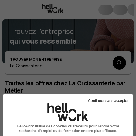
Trouvez l’entreprise
qui vous ressemble
TROUVER MON ENTREPRISE
La Croissanterie
Toutes les offres chez La Croissanterie par
Métier
La Croissanterie Recrutement Vendeur préparateur
Continuer sans accepter
La Croissanterie Recrutement Responsable de magasin
La Croissanterie Recrutement Responsable de
production
Hellowork utilise des cookies ou traceurs pour rendre votre
recherche d’emploi ou de formation encore plus efficace.
La Croissanterie Recrutement Responsable restauration