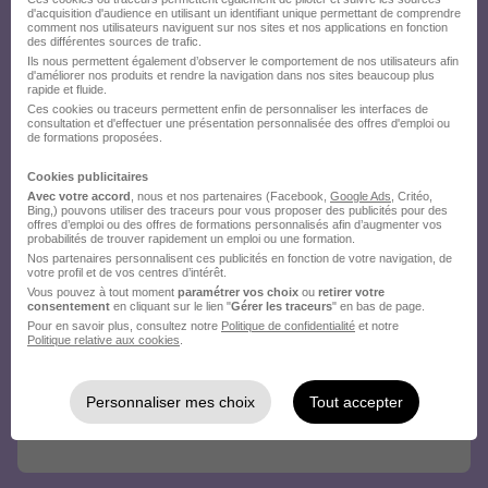
d'acquisition d'audience en utilisant un identifiant unique permettant de comprendre
comment nos utilisateurs naviguent sur nos sites et nos applications en fonction
des différentes sources de trafic.
Ils nous permettent également d’observer le comportement de nos utilisateurs afin
d'améliorer nos produits et rendre la navigation dans nos sites beaucoup plus
rapide et fluide.
Ces cookies ou traceurs permettent enfin de personnaliser les interfaces de
consultation et d'effectuer une présentation personnalisée des offres d'emploi ou
de formations proposées.
Cookies publicitaires
Avec votre accord
, nous et nos partenaires (Facebook,
Google Ads
, Critéo,
Bing,) pouvons utiliser des traceurs pour vous proposer des publicités pour des
offres d’emploi ou des offres de formations personnalisés afin d’augmenter vos
probabilités de trouver rapidement un emploi ou une formation.
Nos partenaires personnalisent ces publicités en fonction de votre navigation, de
votre profil et de vos centres d’intérêt.
Vous pouvez à tout moment
paramétrer vos choix
ou
retirer votre
consentement
en cliquant sur le lien "
Gérer les traceurs
" en bas de page.
Pour en savoir plus, consultez notre
Politique de confidentialité
et notre
Politique relative aux cookies
.
Personnaliser mes choix
Tout accepter