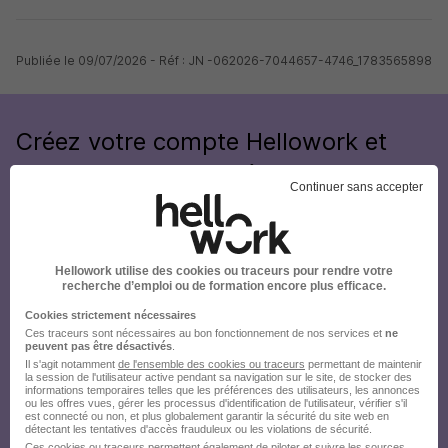
Publiée le 09/07/2026 - Réf : JN -062026-7044657-4746_1783565898
Créez votre compte Hellowork et
envoyez votre candidature !
Continuer sans accepter
Hellowork utilise des cookies ou traceurs pour rendre votre
recherche d’emploi ou de formation encore plus efficace.
Cookies strictement nécessaires
Ces traceurs sont nécessaires au bon fonctionnement de nos services et
ne
peuvent pas être désactivés
.
Il s'agit notamment
de l'ensemble des cookies ou traceurs
permettant de maintenir
la session de l'utilisateur active pendant sa navigation sur le site, de stocker des
informations temporaires telles que les préférences des utilisateurs, les annonces
ou les offres vues, gérer les processus d'identification de l'utilisateur, vérifier s'il
est connecté ou non, et plus globalement garantir la sécurité du site web en
détectant les tentatives d'accès frauduleux ou les violations de sécurité.
Ces cookies ou traceurs permettent également de piloter et suivre les sources