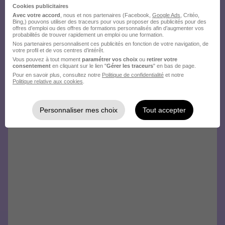
Cookies publicitaires
Avec votre accord
, nous et nos partenaires (Facebook,
Google Ads
, Critéo,
Bing,) pouvons utiliser des traceurs pour vous proposer des publicités pour des
offres d’emploi ou des offres de formations personnalisés afin d’augmenter vos
probabilités de trouver rapidement un emploi ou une formation.
Nos partenaires personnalisent ces publicités en fonction de votre navigation, de
votre profil et de vos centres d’intérêt.
Vous pouvez à tout moment
paramétrer vos choix
ou
retirer votre
consentement
en cliquant sur le lien "
Gérer les traceurs
" en bas de page.
Pour en savoir plus, consultez notre
Politique de confidentialité
et notre
Politique relative aux cookies
.
Personnaliser mes choix
Tout accepter