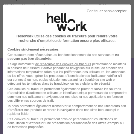
Cette offre d'emploi ne vous convient pas ? Vous
Continuer sans accepter
trouverez sûrement votre bonheur parmi nos milliers
d'offres d'emploi disponibles sur notre site
startpeople.fr.
Hellowork utilise des cookies ou traceurs pour rendre votre
recherche d’emploi ou de formation encore plus efficace.
Publiée le 08/08/2026 - Réf : 5724299
Cookies strictement nécessaires
Ces traceurs sont nécessaires au bon fonctionnement de nos services et
ne
peuvent pas être désactivés
.
Il s'agit notamment
de l'ensemble des cookies ou traceurs
permettant de maintenir
la session de l'utilisateur active pendant sa navigation sur le site, de stocker des
Créez votre compte Hellowork et
informations temporaires telles que les préférences des utilisateurs, les annonces
ou les offres vues, gérer les processus d'identification de l'utilisateur, vérifier s'il
envoyez votre candidature !
est connecté ou non, et plus globalement garantir la sécurité du site web en
détectant les tentatives d'accès frauduleux ou les violations de sécurité.
Ces cookies ou traceurs permettent également de piloter et suivre les sources
d'acquisition d'audience en utilisant un identifiant unique permettant de comprendre
comment nos utilisateurs naviguent sur nos sites et nos applications en fonction
des différentes sources de trafic.
Ils nous permettent également d’observer le comportement de nos utilisateurs afin
d'améliorer nos produits et rendre la navigation dans nos sites beaucoup plus
rapide et fluide.
Ces cookies ou traceurs permettent enfin de personnaliser les interfaces de
consultation et d'effectuer une présentation personnalisée des offres d'emploi ou
de formations proposées.