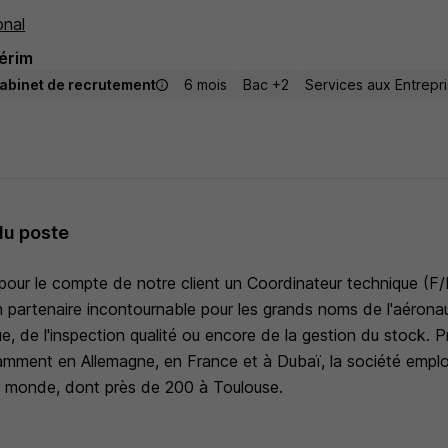
onal
térim
abinet de recrutement
6 mois
Bac +2
Services aux Entrepr
du poste
our le compte de notre client un Coordinateur technique (F/H
partenaire incontournable pour les grands noms de l'aéronau
ue, de l'inspection qualité ou encore de la gestion du stock. 
tamment en Allemagne, en France et à Dubaï, la société emp
le monde, dont près de 200 à Toulouse.