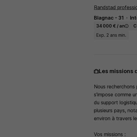
Randstad professi
Blagnac - 31
In
34 000 € / an
C
Exp. 2 ans min.
Les missions 
Nous recherchons p
s'impose comme un 
du support logistiq
plusieurs pays, no
environ à travers 
Vos missions :