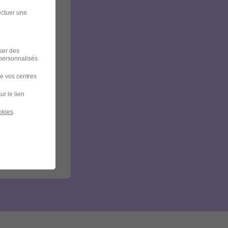
ectuer une
iser des
 personnalisés
de vos centres
ur le lien
okies
.