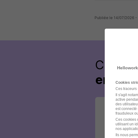
Publiée le 14/07/2026 
Créez 
Hellowork
envoye
Cookies str
Ces traceurs
Il s'agit not
active pendan
des utilisateu
est connecté 
frauduleux ou 
Ces cookies o
utilisant un 
nos applicatio
Ils nous perm