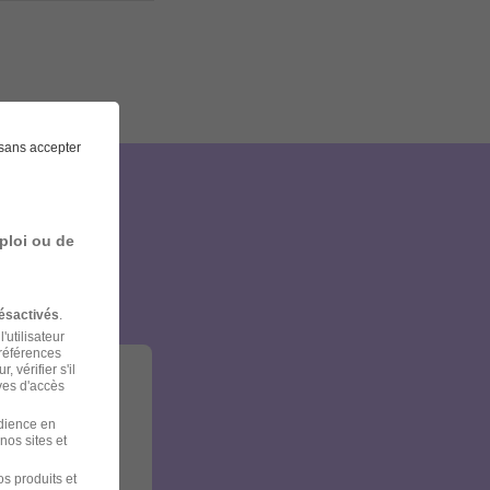
sans accepter
et
ploi ou de
ésactivés
.
'utilisateur
préférences
 vérifier s'il
ves d'accès
udience en
nos sites et
s produits et