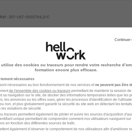
- Réf : 307-U57-0002794_01C
Continuer 
votre compte Hellowork 
 utilise des cookies ou traceurs pour rendre votre recherche d’em
formation encore plus efficace.
z votre candidature !
ictement nécessaires
 sont nécessaires au bon fonctionnement de nos services et
ne peuvent pas être d
amment
de l'ensemble des cookies ou traceurs
permettant de maintenir la session de l
t sa navigation sur le site, de stocker des informations temporaires telles que les 
rs, les annonces ou les offres vues, gérer les processus d'identification de l'utilisateur,
ou non, et plus globalement garantir la sécurité du site web en détectant les tentati
les violations de sécurité.
u traceurs permettent également de piloter et suivre les sources d'acquisition d'a
identifiant unique permettant de comprendre comment nos utilisateurs naviguent sur 
ns en fonction des différentes sources de trafic.
ettent également d’observer le comportement de nos utilisateurs afin d'améliorer no