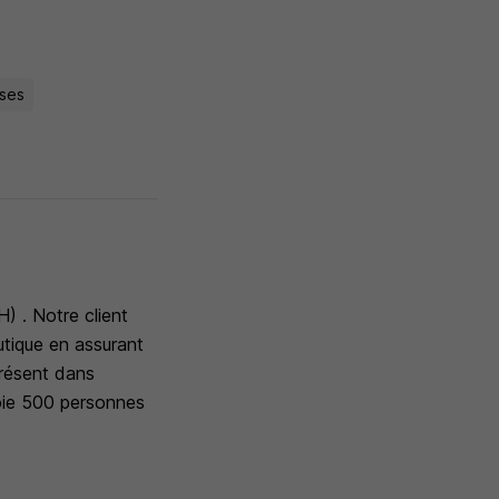
ises
) . Notre client
tique en assurant
Présent dans
loie 500 personnes