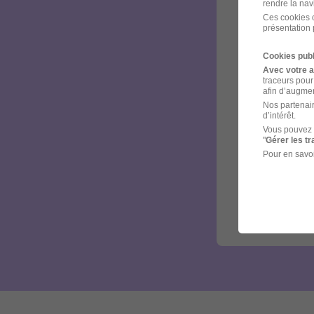
rendre la nav
Ces cookies o
présentation 
Cookies publ
Avec votre 
traceurs pour
afin d’augmen
Nos partenair
d’intérêt.
Vous pouvez 
"
Gérer les t
Pour en savoi