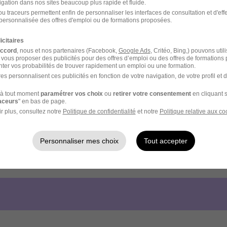
igation dans nos sites beaucoup plus rapide et fluide.
u traceurs permettent enfin de personnaliser les interfaces de consultation et d'eff
personnalisée des offres d'emploi ou de formations proposées.
icitaires
accord
, nous et nos partenaires (Facebook,
Google Ads
, Critéo, Bing,) pouvons util
 vous proposer des publicités pour des offres d’emploi ou des offres de formations
ter vos probabilités de trouver rapidement un emploi ou une formation.
es personnalisent ces publicités en fonction de votre navigation, de votre profil et 
à tout moment
paramétrer vos choix
ou
retirer votre consentement
en cliquant s
raceurs
" en bas de page.
r plus, consultez notre
Politique de confidentialité
et notre
Politique relative aux co
Personnaliser mes choix
Tout accepter