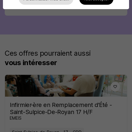
Ces offres pourraient aussi
vous intéresser
Infirmier·ère en Remplacement d'Été -
Saint-Sulpice-De-Royan 17 H/F
EMEIS