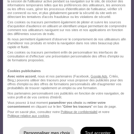
la session de l'utilisateur active pendant sa navigation sur le site, de stocker des
informations temporaires telles que les préférences des utilisateurs, les annonces
ou les offres vues, gérer les processus d'identification de l'utilisateur, vérifier s'il
est connecté ou non, et plus globalement garantir la sécurité du site web en
détectant les tentatives d'accès frauduleux ou les violations de sécurité.
Ces cookies ou traceurs permettent également de piloter et suivre les sources
d'acquisition d'audience en utilisant un identifiant unique permettant de comprendre
comment nos utilisateurs naviguent sur nos sites et nos applications en fonction
des différentes sources de trafic.
Ils nous permettent également d’observer le comportement de nos utilisateurs afin
d'améliorer nos produits et rendre la navigation dans nos sites beaucoup plus
rapide et fluide.
Ces cookies ou traceurs permettent enfin de personnaliser les interfaces de
consultation et d'effectuer une présentation personnalisée des offres d'emploi ou
de formations proposées.
Cookies publicitaires
Avec votre accord
, nous et nos partenaires (Facebook,
Google Ads
, Critéo,
Bing,) pouvons utiliser des traceurs pour vous proposer des publicités pour des
offres d’emploi ou des offres de formations personnalisés afin d’augmenter vos
probabilités de trouver rapidement un emploi ou une formation.
Nos partenaires personnalisent ces publicités en fonction de votre navigation, de
votre profil et de vos centres d’intérêt.
Vous pouvez à tout moment
paramétrer vos choix
ou
retirer votre
consentement
en cliquant sur le lien "
Gérer les traceurs
" en bas de page.
Pour en savoir plus, consultez notre
Politique de confidentialité
et notre
Politique relative aux cookies
.
Personnaliser mes choix
Tout accepter