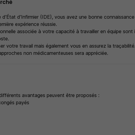
erché
e d'État d'Infirmier (IDE), vous avez une bonne connaissance d
remière expérience réussie.
ionnelle associée à votre capacité à travailler en équipe sont
oste.
r votre travail mais également vous en assurez la traçabilité
x approches non médicamenteuses sera appréciée.
s
 différents avantages peuvent être proposés :
congés payés