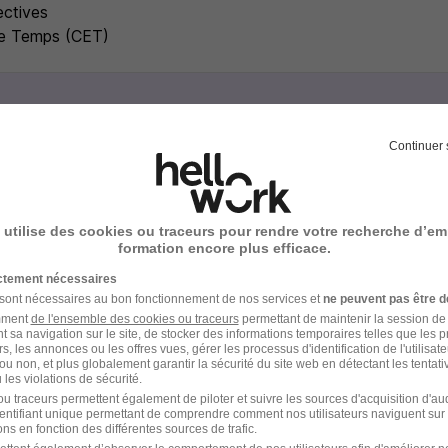
ectives
e Temps (CET)
e recrutement
Continuer 
rutement peuvent varier selon l'offre à laquelle vous postulez.
est sélectionné, vous serez contacté par le recruteur opérati
 utilise des cookies ou traceurs pour rendre votre recherche d’em
formation encore plus efficace.
nge téléphonique pour préciser le poste
ictement nécessaires
etien physique ou en visioconférence avec le recruteur
 sont nécessaires au bon fonctionnement de nos services et
ne peuvent pas être d
amment
de l'ensemble des cookies ou traceurs
permettant de maintenir la session de l
t sa navigation sur le site, de stocker des informations temporaires telles que les 
 du poste, un second entretien avec un RH
rs, les annonces ou les offres vues, gérer les processus d'identification de l'utilisateur,
ou non, et plus globalement garantir la sécurité du site web en détectant les tentati
les violations de sécurité.
tes cadre, un dernier entretien avec un membre du comité de
u traceurs permettent également de piloter et suivre les sources d'acquisition d'a
identifiant unique permettant de comprendre comment nos utilisateurs naviguent sur 
ns en fonction des différentes sources de trafic.