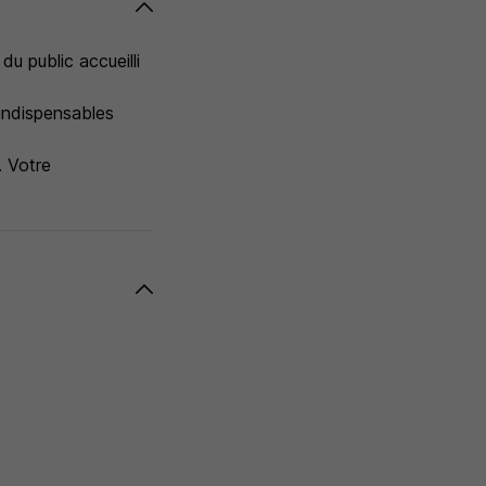
u public accueilli
 indispensables
. Votre