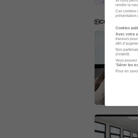
Ils nous perm
rendre la nav
Ces cookies o
présentation 
COALLIA en i
Cookies publ
Avec votre 
traceurs pour
afin d’augmen
Nos partenair
d’intérêt.
Vous pouvez 
"
Gérer les t
Pour en savoi