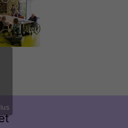
lus
et