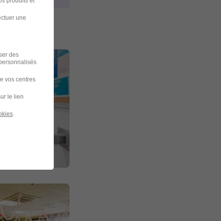
s produits et
ectuer une
iser des
 personnalisés
de vos centres
ur le lien
okies
.