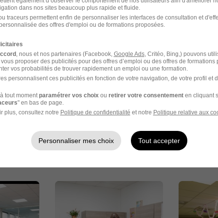
ettent également d’observer le comportement de nos utilisateurs afin d'améliorer no
igation dans nos sites beaucoup plus rapide et fluide.
u traceurs permettent enfin de personnaliser les interfaces de consultation et d'eff
personnalisée des offres d'emploi ou de formations proposées.
mages
icitaires
accord
, nous et nos partenaires (Facebook,
Google Ads
, Critéo, Bing,) pouvons util
 vous proposer des publicités pour des offres d’emploi ou des offres de formations
ter vos probabilités de trouver rapidement un emploi ou une formation.
es personnalisent ces publicités en fonction de votre navigation, de votre profil et 
à tout moment
paramétrer vos choix
ou
retirer votre consentement
en cliquant s
raceurs
" en bas de page.
r plus, consultez notre
Politique de confidentialité
et notre
Politique relative aux co
Personnaliser mes choix
Tout accepter