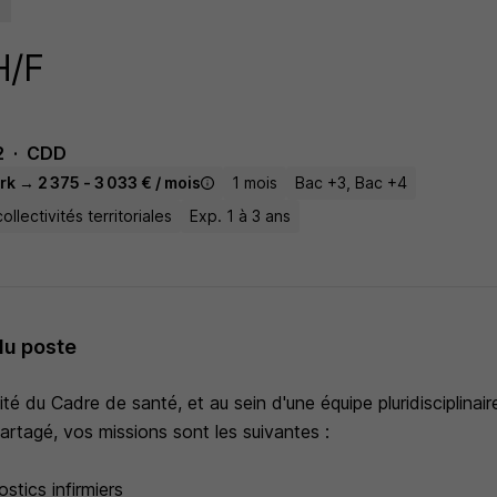
H/F
2
CDD
k → 2 375 - 3 033 € / mois
1 mois
Bac +3, Bac +4
llectivités territoriales
Exp. 1 à 3 ans
du poste
ité du Cadre de santé, et au sein d'une équipe pluridisciplinair
artagé, vos missions sont les suivantes :
ostics infirmiers