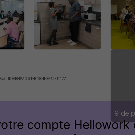
 Réf : IDE/EHPAD ST-ETIENNE/42-11177
9 de p
votre compte Hellowork 