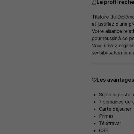
Le profil rech
Titulaire du Diplôm
et justifiez d'une p
Votre aisance relat
pour réussir à ce p
Vous savez organise
sensibilisation au
Les avantage
Selon le poste,
7 semaines de 
Carte déjeuner
Primes
Télétravail
CSE