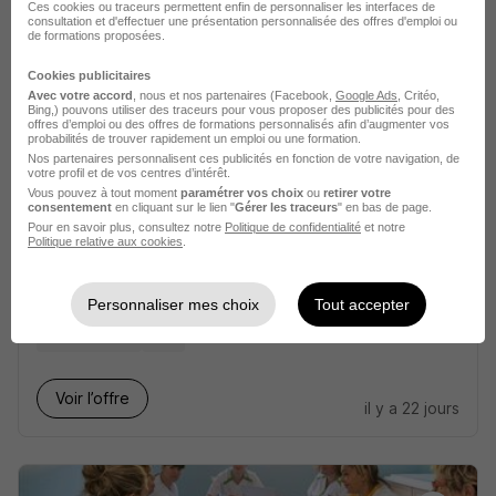
Ces cookies ou traceurs permettent enfin de personnaliser les interfaces de
consultation et d'effectuer une présentation personnalisée des offres d'emploi ou
Ces offres pourraient aussi
de formations proposées.
vous intéresser
Cookies publicitaires
Avec votre accord
, nous et nos partenaires (Facebook,
Google Ads
, Critéo,
Bing,) pouvons utiliser des traceurs pour vous proposer des publicités pour des
offres d’emploi ou des offres de formations personnalisés afin d’augmenter vos
probabilités de trouver rapidement un emploi ou une formation.
Nos partenaires personnalisent ces publicités en fonction de votre navigation, de
votre profil et de vos centres d’intérêt.
Vous pouvez à tout moment
paramétrer vos choix
ou
retirer votre
consentement
en cliquant sur le lien "
Gérer les traceurs
" en bas de page.
Médecin du Travail en Service
Pour en savoir plus, consultez notre
Politique de confidentialité
et notre
Politique relative aux cookies
.
Autonome H/F
MED&CO
Personnaliser mes choix
Tout accepter
Saintes - 17
CDI
Voir l’offre
il y a 22 jours