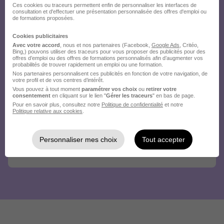
Ces cookies ou traceurs permettent enfin de personnaliser les interfaces de
consultation et d'effectuer une présentation personnalisée des offres d'emploi ou
de formations proposées.
Cookies publicitaires
Avec votre accord
, nous et nos partenaires (Facebook,
Google Ads
, Critéo,
Bing,) pouvons utiliser des traceurs pour vous proposer des publicités pour des
offres d’emploi ou des offres de formations personnalisés afin d’augmenter vos
probabilités de trouver rapidement un emploi ou une formation.
Nos partenaires personnalisent ces publicités en fonction de votre navigation, de
votre profil et de vos centres d’intérêt.
Vous pouvez à tout moment
paramétrer vos choix
ou
retirer votre
consentement
en cliquant sur le lien "
Gérer les traceurs
" en bas de page.
Pour en savoir plus, consultez notre
Politique de confidentialité
et notre
Politique relative aux cookies
.
Personnaliser mes choix
Tout accepter