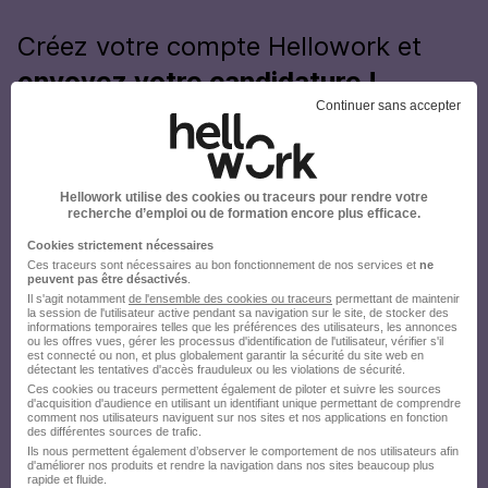
Créez votre compte Hellowork et
envoyez votre candidature !
Continuer sans accepter
Hellowork utilise des cookies ou traceurs pour rendre votre
recherche d’emploi ou de formation encore plus efficace.
Cookies strictement nécessaires
Ces traceurs sont nécessaires au bon fonctionnement de nos services et
ne
peuvent pas être désactivés
.
Il s'agit notamment
de l'ensemble des cookies ou traceurs
permettant de maintenir
la session de l'utilisateur active pendant sa navigation sur le site, de stocker des
informations temporaires telles que les préférences des utilisateurs, les annonces
ou les offres vues, gérer les processus d'identification de l'utilisateur, vérifier s'il
est connecté ou non, et plus globalement garantir la sécurité du site web en
détectant les tentatives d'accès frauduleux ou les violations de sécurité.
Ces cookies ou traceurs permettent également de piloter et suivre les sources
d'acquisition d'audience en utilisant un identifiant unique permettant de comprendre
comment nos utilisateurs naviguent sur nos sites et nos applications en fonction
des différentes sources de trafic.
Ils nous permettent également d’observer le comportement de nos utilisateurs afin
d'améliorer nos produits et rendre la navigation dans nos sites beaucoup plus
rapide et fluide.