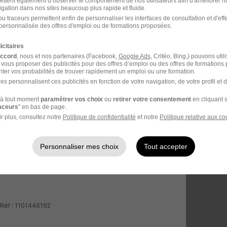
ettent également d’observer le comportement de nos utilisateurs afin d'améliorer no
igation dans nos sites beaucoup plus rapide et fluide.
u traceurs permettent enfin de personnaliser les interfaces de consultation et d'eff
personnalisée des offres d'emploi ou de formations proposées.
icitaires
accord
, nous et nos partenaires (Facebook,
Google Ads
, Critéo, Bing,) pouvons util
 vous proposer des publicités pour des offres d’emploi ou des offres de formations
ter vos probabilités de trouver rapidement un emploi ou une formation.
es personnalisent ces publicités en fonction de votre navigation, de votre profil et 
à tout moment
paramétrer vos choix
ou
retirer votre consentement
en cliquant s
raceurs
" en bas de page.
r plus, consultez notre
Politique de confidentialité
et notre
Politique relative aux co
Personnaliser mes choix
Tout accepter
 Réf : 1101446162