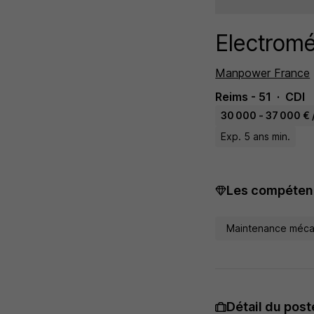
Electromé
Manpower France
Reims - 51
CDI
30 000 - 37 000 € 
Exp. 5 ans min.
Les compétenc
Maintenance méca
Détail du post