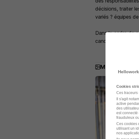
des responsabilité
décisions, traiter 
variés ? équipes de
Dans le cadre de s
candidatures dont 
Manpower Fra
Hellowork
Cookies str
Ces traceurs
Il s'agit not
active pendan
des utilisateu
est connecté 
frauduleux ou 
Ces cookies o
utilisant un 
nos applicatio