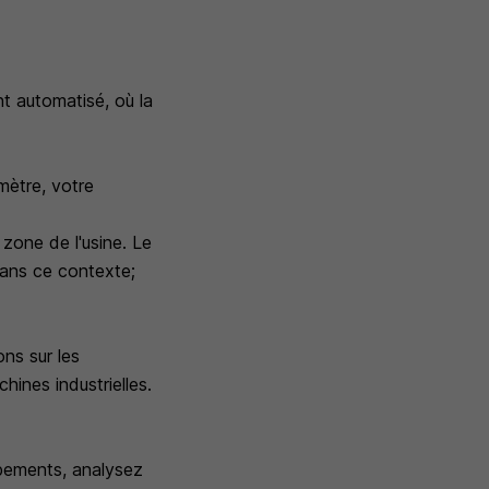
?
t automatisé, où la
mètre, votre
zone de l'usine. Le
 Dans ce contexte;
ons sur les
ines industrielles.
uipements, analysez