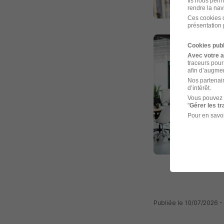
Ils nous perm
rendre la nav
Ces cookies o
présentation 
Cookies publ
Avec votre 
traceurs pour
afin d’augmen
Nos partenair
d’intérêt.
Vous pouvez 
"
Gérer les t
Pour en savoi
Publiée le 10/07/2026 -