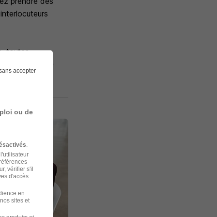
vez prendre des
interlocuteurs
, toutes
ès que possible
sans accepter
ploi ou de
ésactivés
.
'utilisateur
préférences
 vérifier s'il
ves d'accès
udience en
nos sites et