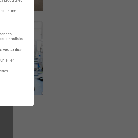
s produits et
ectuer une
iser des
 personnalisés
de vos centres
ur le lien
okies
.