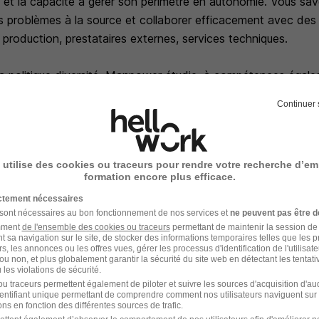
s et la capacité à gérer son périmètre en autonomie. Vous sa
les problèmes à la source et collaborer efficacement avec des 
 production, prestataires externes, services techniques.
a politique diversité, Manpower étudie, à compétences égales
celles de personnes en situation de handicap Date début : D
Continuer 
nce en images
 utilise des cookies ou traceurs pour rendre votre recherche d’em
formation encore plus efficace.
ictement nécessaires
 sont nécessaires au bon fonctionnement de nos services et
ne peuvent pas être d
amment
de l'ensemble des cookies ou traceurs
permettant de maintenir la session de l
t sa navigation sur le site, de stocker des informations temporaires telles que les 
rs, les annonces ou les offres vues, gérer les processus d'identification de l'utilisateur,
ou non, et plus globalement garantir la sécurité du site web en détectant les tentati
les violations de sécurité.
u traceurs permettent également de piloter et suivre les sources d'acquisition d'a
identifiant unique permettant de comprendre comment nos utilisateurs naviguent sur 
ns en fonction des différentes sources de trafic.