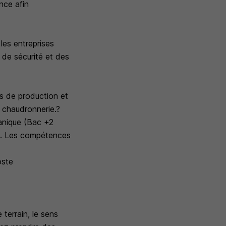
nce afin
les entreprises
 de sécurité et des
es de production et
a chaudronnerie.?
canique (Bac +2
el. Les compétences
oste
 terrain, le sens