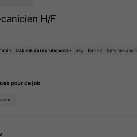
canicien H/F
/ an
Cabinet de recrutement
Bac
Bac +2
Services aux E
es pour ce job
nique
e