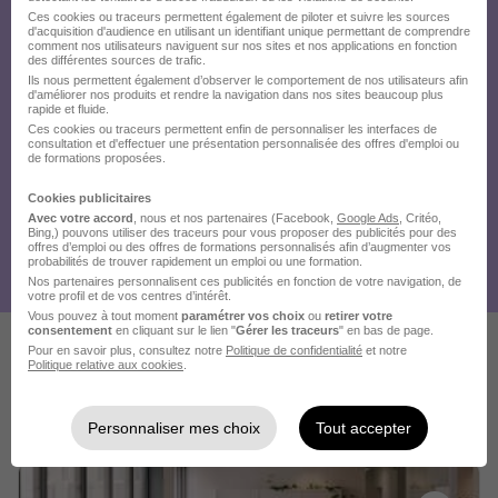
Ces cookies ou traceurs permettent également de piloter et suivre les sources
d'acquisition d'audience en utilisant un identifiant unique permettant de comprendre
comment nos utilisateurs naviguent sur nos sites et nos applications en fonction
des différentes sources de trafic.
Ils nous permettent également d’observer le comportement de nos utilisateurs afin
d'améliorer nos produits et rendre la navigation dans nos sites beaucoup plus
rapide et fluide.
Ces cookies ou traceurs permettent enfin de personnaliser les interfaces de
consultation et d'effectuer une présentation personnalisée des offres d'emploi ou
de formations proposées.
Cookies publicitaires
Avec votre accord
, nous et nos partenaires (Facebook,
Google Ads
, Critéo,
Bing,) pouvons utiliser des traceurs pour vous proposer des publicités pour des
offres d’emploi ou des offres de formations personnalisés afin d’augmenter vos
probabilités de trouver rapidement un emploi ou une formation.
Nos partenaires personnalisent ces publicités en fonction de votre navigation, de
votre profil et de vos centres d’intérêt.
Vous pouvez à tout moment
paramétrer vos choix
ou
retirer votre
consentement
en cliquant sur le lien "
Gérer les traceurs
" en bas de page.
Pour en savoir plus, consultez notre
Politique de confidentialité
et notre
Politique relative aux cookies
.
Ces offres pourraient aussi
vous intéresser
Personnaliser mes choix
Tout accepter