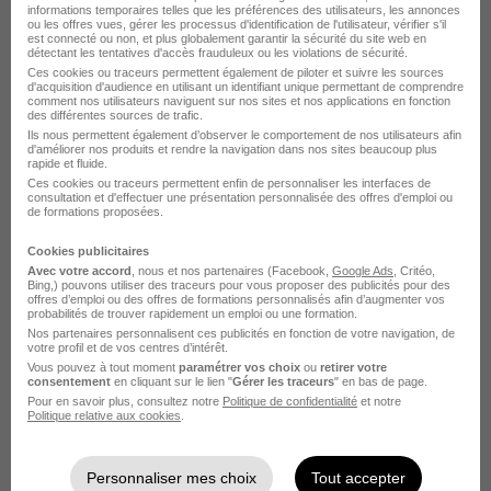
informations temporaires telles que les préférences des utilisateurs, les annonces
Inicea
ou les offres vues, gérer les processus d'identification de l'utilisateur, vérifier s'il
est connecté ou non, et plus globalement garantir la sécurité du site web en
détectant les tentatives d'accès frauduleux ou les violations de sécurité.
Quint-Fonsegrives - 31
CDD
3 000 - 3 400 € / mois
Ces cookies ou traceurs permettent également de piloter et suivre les sources
d'acquisition d'audience en utilisant un identifiant unique permettant de comprendre
comment nos utilisateurs naviguent sur nos sites et nos applications en fonction
des différentes sources de trafic.
Voir l’offre
Ils nous permettent également d’observer le comportement de nos utilisateurs afin
il y a 27 jours
d'améliorer nos produits et rendre la navigation dans nos sites beaucoup plus
rapide et fluide.
Ces cookies ou traceurs permettent enfin de personnaliser les interfaces de
consultation et d'effectuer une présentation personnalisée des offres d'emploi ou
de formations proposées.
Cookies publicitaires
Avec votre accord
, nous et nos partenaires (Facebook,
Google Ads
, Critéo,
Infirmier H/F
Bing,) pouvons utiliser des traceurs pour vous proposer des publicités pour des
offres d’emploi ou des offres de formations personnalisés afin d’augmenter vos
Domusvi
probabilités de trouver rapidement un emploi ou une formation.
Nos partenaires personnalisent ces publicités en fonction de votre navigation, de
votre profil et de vos centres d’intérêt.
Frouzins - 31
CDD
Vous pouvez à tout moment
paramétrer vos choix
ou
retirer votre
consentement
en cliquant sur le lien "
Gérer les traceurs
" en bas de page.
Pour en savoir plus, consultez notre
Politique de confidentialité
et notre
Politique relative aux cookies
.
Voir l’offre
il y a 21 jours
Personnaliser mes choix
Tout accepter