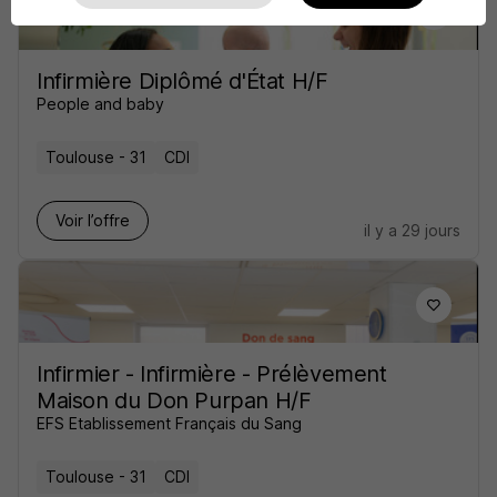
Infirmière Diplômé d'État H/F
People and baby
Toulouse - 31
CDI
Voir l’offre
il y a 29 jours
Infirmier - Infirmière - Prélèvement
Maison du Don Purpan H/F
EFS Etablissement Français du Sang
Toulouse - 31
CDI