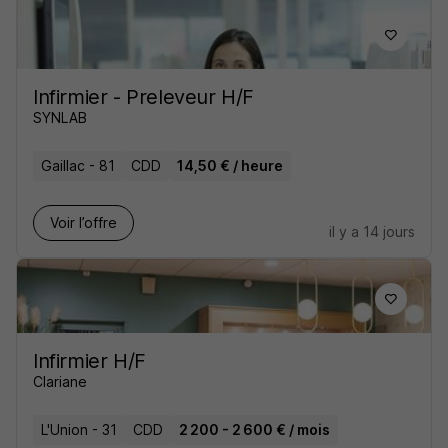
Infirmier - Preleveur H/F
SYNLAB
Gaillac - 81
CDD
14,50 € / heure
Voir l’offre
il y a 14 jours
Infirmier H/F
Clariane
L'Union - 31
CDD
2 200 - 2 600 € / mois