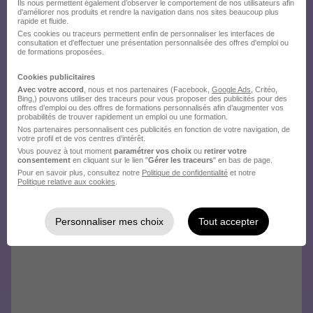
Ils nous permettent également d’observer le comportement de nos utilisateurs afin
d'améliorer nos produits et rendre la navigation dans nos sites beaucoup plus
rapide et fluide.
Ces cookies ou traceurs permettent enfin de personnaliser les interfaces de
consultation et d'effectuer une présentation personnalisée des offres d'emploi ou
de formations proposées.
Cookies publicitaires
Avec votre accord
, nous et nos partenaires (Facebook,
Google Ads
, Critéo,
Bing,) pouvons utiliser des traceurs pour vous proposer des publicités pour des
offres d’emploi ou des offres de formations personnalisés afin d’augmenter vos
probabilités de trouver rapidement un emploi ou une formation.
Nos partenaires personnalisent ces publicités en fonction de votre navigation, de
votre profil et de vos centres d’intérêt.
Vous pouvez à tout moment
paramétrer vos choix
ou
retirer votre
consentement
en cliquant sur le lien "
Gérer les traceurs
" en bas de page.
Pour en savoir plus, consultez notre
Politique de confidentialité
et notre
Politique relative aux cookies
.
Personnaliser mes choix
Tout accepter