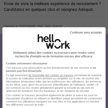
Envie de vivre la meilleure expérience de recrutement ?
Candidatez en quelques clics et rejoignez Adéquat.
Publiée le 10/07/2026 - Réf : Z89-322515
Continuer sans accepter
Créez votre compte Hellowork et
envoyez votre candidature !
Hellowork utilise des cookies ou traceurs pour rendre votre
recherche d’emploi ou de formation encore plus efficace.
Cookies strictement nécessaires
Ces traceurs sont nécessaires au bon fonctionnement de nos services et
ne
peuvent pas être désactivés
.
Il s'agit notamment
de l'ensemble des cookies ou traceurs
permettant de maintenir
la session de l'utilisateur active pendant sa navigation sur le site, de stocker des
informations temporaires telles que les préférences des utilisateurs, les annonces
ou les offres vues, gérer les processus d'identification de l'utilisateur, vérifier s'il
est connecté ou non, et plus globalement garantir la sécurité du site web en
détectant les tentatives d'accès frauduleux ou les violations de sécurité.
Ces cookies ou traceurs permettent également de piloter et suivre les sources
d'acquisition d'audience en utilisant un identifiant unique permettant de comprendre
comment nos utilisateurs naviguent sur nos sites et nos applications en fonction
des différentes sources de trafic.