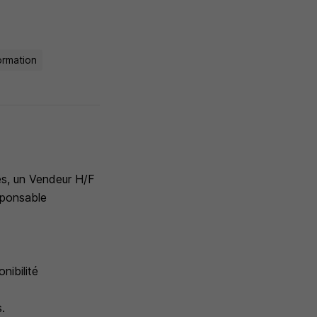
ormation
es, un Vendeur H/F
sponsable
nibilité
.