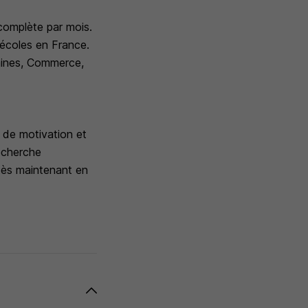
 complète par mois.
 écoles en France.
maines, Commerce,
n de motivation et
echerche
 dès maintenant en