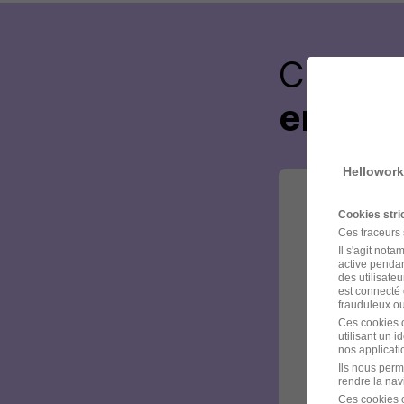
Créez 
envoye
Hellowork
Cookies str
Ces traceurs
Il s'agit not
active pendan
des utilisateu
est connecté 
frauduleux ou 
Ces cookies o
utilisant un 
nos applicatio
Ils nous perm
rendre la nav
Ces cookies o