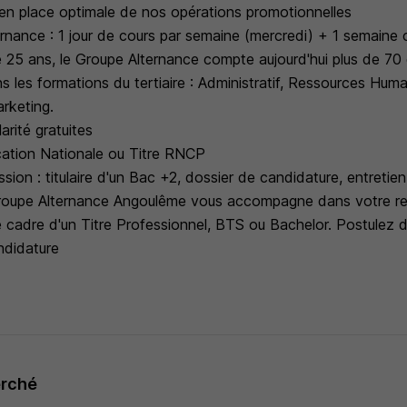
 en place optimale de nos opérations promotionnelles
ernance : 1 jour de cours par semaine (mercredi) + 1 semaine
e 25 ans, le Groupe Alternance compte aujourd'hui plus de 70
ans les formations du tertiaire : Administratif, Ressources Hu
rketing.
larité gratuites
cation Nationale ou Titre RNCP
sion : titulaire d'un Bac +2, dossier de candidature, entretie
Groupe Alternance Angoulême vous accompagne dans votre r
le cadre d'un Titre Professionnel, BTS ou Bachelor. Postulez
ndidature
erché