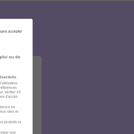
et
sans accepter
ploi ou de
ésactivés
.
'utilisateur
préférences
 vérifier s'il
ves d'accès
udience en
nos sites et
s produits et
ectuer une