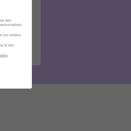
iser des
 personnalisés
de vos centres
ur le lien
okies
.