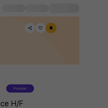
Postuler
nce H/F