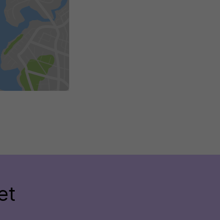
lus
et