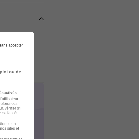
sans accepter
ploi ou de
ésactivés
.
'utilisateur
préférences
 vérifier s'il
ves d'accès
udience en
nos sites et