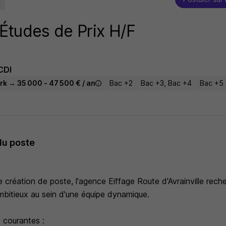
Études de Prix H/F
CDI
rk → 35 000 - 47 500 € / an
Bac +2
Bac +3, Bac +4
Bac +5
du poste
 création de poste, l'agence Eiffage Route d'Avrainville rech
mbitieux au sein d'une équipe dynamique.
 courantes :