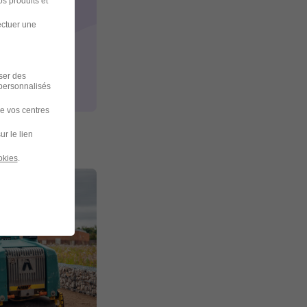
s produits et
ectuer une
iser des
 personnalisés
de vos centres
ur le lien
okies
.