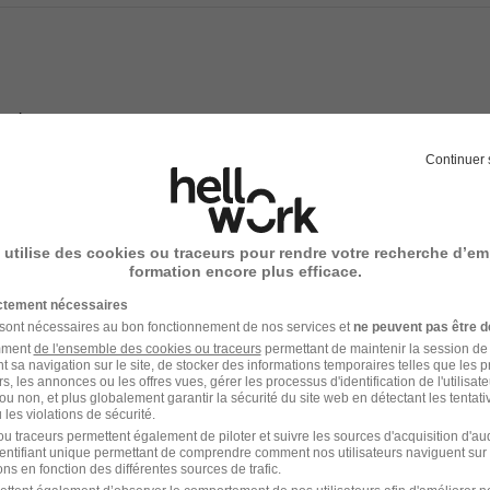
s
arié fort : 80% des collaborateurs sont actionnaires
 participation selon les entreprises
Continuer 
carrière et de mobilité interne
arcours de formation selon votre profil
rsé à 100%
ageuse
 utilise des cookies ou traceurs pour rendre votre recherche d’em
formation encore plus efficace.
ictement nécessaires
 sont nécessaires au bon fonctionnement de nos services et
ne peuvent pas être d
e recrutement
amment
de l'ensemble des cookies ou traceurs
permettant de maintenir la session de l
t sa navigation sur le site, de stocker des informations temporaires telles que les 
rs, les annonces ou les offres vues, gérer les processus d'identification de l'utilisateur,
rutement peuvent varier selon l'offre à laquelle vous postulez.
ou non, et plus globalement garantir la sécurité du site web en détectant les tentati
les violations de sécurité.
phonique avec l’équipe recrutement
u traceurs permettent également de piloter et suivre les sources d'acquisition d'a
identifiant unique permettant de comprendre comment nos utilisateurs naviguent sur 
ns en fonction des différentes sources de trafic.
ysique ou visio avec un RH