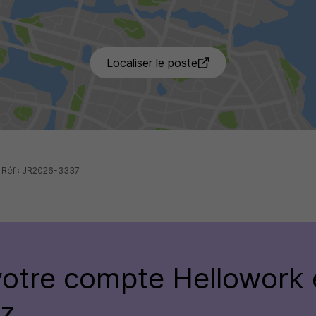
5 de p
Localiser le poste
- Réf : JR2026-3337
votre compte
Hellowork 
ez