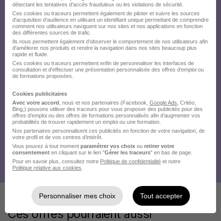
détectant les tentatives d'accès frauduleux ou les violations de sécurité.
Ces cookies ou traceurs permettent également de piloter et suivre les sources
d'acquisition d'audience en utilisant un identifiant unique permettant de comprendre
comment nos utilisateurs naviguent sur nos sites et nos applications en fonction
des différentes sources de trafic.
Ils nous permettent également d’observer le comportement de nos utilisateurs afin
d'améliorer nos produits et rendre la navigation dans nos sites beaucoup plus
rapide et fluide.
Ces cookies ou traceurs permettent enfin de personnaliser les interfaces de
consultation et d'effectuer une présentation personnalisée des offres d'emploi ou
de formations proposées.
Cookies publicitaires
Avec votre accord
, nous et nos partenaires (Facebook,
Google Ads
, Critéo,
Bing,) pouvons utiliser des traceurs pour vous proposer des publicités pour des
offres d’emploi ou des offres de formations personnalisés afin d’augmenter vos
probabilités de trouver rapidement un emploi ou une formation.
Nos partenaires personnalisent ces publicités en fonction de votre navigation, de
votre profil et de vos centres d’intérêt.
Vous pouvez à tout moment
paramétrer vos choix
ou
retirer votre
consentement
en cliquant sur le lien "
Gérer les traceurs
" en bas de page.
Pour en savoir plus, consultez notre
Politique de confidentialité
et notre
Politique relative aux cookies
.
Personnaliser mes choix
Tout accepter
Ces offres pourraient aussi