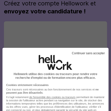
Créez votre compte Hellowork et
envoyez votre candidature !
Continuer sans accepter
Hellowork utilise des cookies ou traceurs pour rendre votre
recherche d’emploi ou de formation encore plus efficace.
Cookies strictement nécessaires
Ces traceurs sont nécessaires au bon fonctionnement de nos services et
ne
peuvent pas être désactivés
.
Il s'agit notamment
de l'ensemble des cookies ou traceurs
permettant de maintenir
la session de l'utilisateur active pendant sa navigation sur le site, de stocker des
informations temporaires telles que les préférences des utilisateurs, les annonces
ou les offres vues, gérer les processus d'identification de l'utilisateur, vérifier s'il
est connecté ou non, et plus globalement garantir la sécurité du site web en