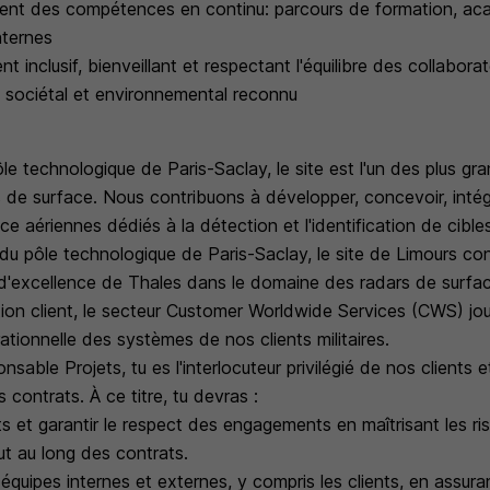
nt des compétences en continu: parcours de formation, ac
ternes
 inclusif, bienveillant et respectant l'équilibre des collabora
sociétal et environnemental reconnu
e technologique de Paris-Saclay, le site est l'un des plus gr
 de surface. Nous contribuons à développer, concevoir, intég
ce aériennes dédiés à la détection et l'identification de cible
du pôle technologique de Paris-Saclay, le site de Limours con
 d'excellence de Thales dans le domaine des radars de surfa
tion client, le secteur Customer Worldwide Services (CWS) jou
rationnelle des systèmes de nos clients militaires.
nsable Projets, tu es l'interlocuteur privilégié de nos clients 
contrats. À ce titre, tu devras :
ets et garantir le respect des engagements en maîtrisant les ri
ut au long des contrats.
équipes internes et externes, y compris les clients, en assura