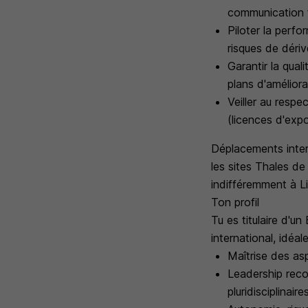
communication f
Piloter la perfo
risques de dériv
Garantir la qual
plans d'améliora
Veiller au respe
(licences d'exp
Déplacements intern
les sites Thales de
indifféremment à L
Ton profil
Tu es titulaire d'u
international, idé
Maîtrise des as
Leadership reco
pluridisciplinaire