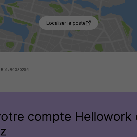
Localiser le poste
- Réf : R0330256
votre compte
Hellowork 
ez