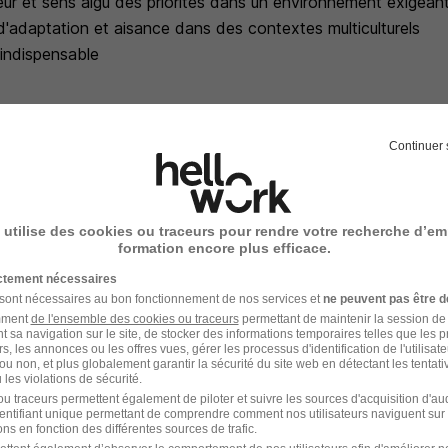
eur et sens aigu des priorités dans un environnement exigean
d'adaptation et aisance dans des contextes multiculturels
 indispensable
e dynamique où le travail en équipe est au coeur de tout ce
mettre à nos clients de maintenir leurs matériels au niveau de 
Continuer 
e soient les circonstances.
é de nos clients et de nos produits, le pôle PE3A offre des c
u cherches un poste où chaque journée apporte son lot de déf
 utilise des cookies ou traceurs pour rendre votre recherche d’em
formation encore plus efficace.
s-nous !
Handi-Engagée, reconnait tous les talents. La diversité est not
ictement nécessaires
 sont nécessaires au bon fonctionnement de nos services et
ne peuvent pas être d
nez nous !Le poste pouvant nécessiter d'accéder à des inform
amment
de l'ensemble des cookies ou traceurs
permettant de maintenir la session de l
e nationale, la personne retenue fera l'objet d'une procédure d
t sa navigation sur le site, de stocker des informations temporaires telles que les 
rs, les annonces ou les offres vues, gérer les processus d'identification de l'utilisateur,
ispositions des articles R.2311-1 et suivants du Code de la 
ou non, et plus globalement garantir la sécurité du site web en détectant les tentati
les violations de sécurité.
u 09 août 2021.
u traceurs permettent également de piloter et suivre les sources d'acquisition d'a
identifiant unique permettant de comprendre comment nos utilisateurs naviguent sur 
ns en fonction des différentes sources de trafic.