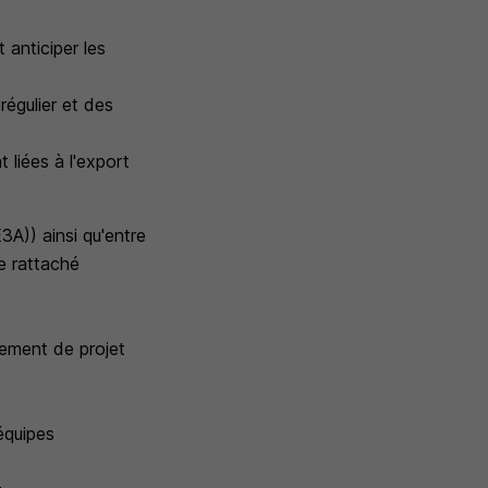
 anticiper les
 régulier et des
 liées à l'export
3A)) ainsi qu'entre
re rattaché
agement de projet
équipes