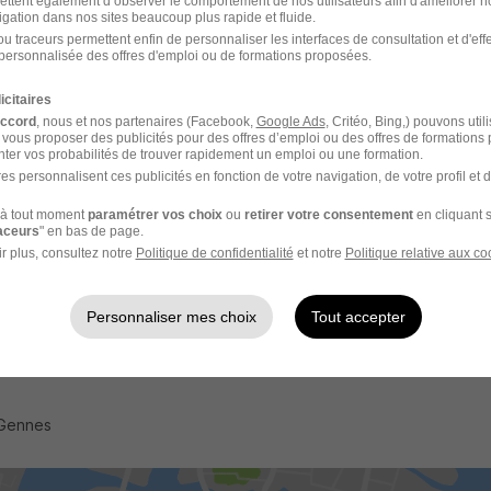
ettent également d’observer le comportement de nos utilisateurs afin d'améliorer no
igation dans nos sites beaucoup plus rapide et fluide.
u traceurs permettent enfin de personnaliser les interfaces de consultation et d'eff
personnalisée des offres d'emploi ou de formations proposées.
ez Thales
icitaires
nce
accord
, nous et nos partenaires (Facebook,
Google Ads
, Critéo, Bing,) pouvons util
 vous proposer des publicités pour des offres d’emploi ou des offres de formations
emble un avenir de confiance
ter vos probabilités de trouver rapidement un emploi ou une formation.
r mondial des hautes technologies spécialisé dans trois secteu
es personnalisent ces publicités en fonction de votre navigation, de votre profil et 
 Aéronautique & Spatial, et Cyber & Digital. Il développe des 
à tout moment
paramétrer vos choix
ou
retirer votre consentement
en cliquant s
ibuent à un monde plus sûr, plus respectueux de l'environnement
raceurs
" en bas de page.
 près de 4,5 milliards d'euros par an en Recherche & Dévelop
r plus, consultez notre
Politique de confidentialité
et notre
Politique relative aux co
domaines clés de l'innovation tels que l'IA, la cybersécurité,
oud et la 6G. Thales compte près de 85 000 collaborateurs 
Personnaliser mes choix
Tout accepter
, vos avantages
 Gennes