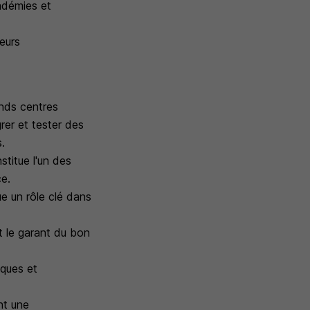
adémies et
teurs
ands centres
rer et tester des
s.
stitue l'un des
ce.
e un rôle clé dans
et le garant du bon
sques et
nt une