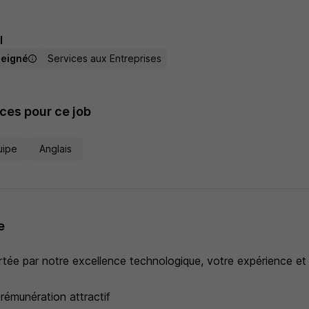
I
seigné
Services aux Entreprises
es pour ce job
uipe
Anglais
e
rtée par notre excellence technologique, votre expérience et
émunération attractif