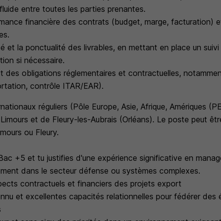
luide entre toutes les parties prenantes.
rmance financière des contrats (budget, marge, facturation) et
es.
ité et la ponctualité des livrables, en mettant en place un suivi
tion si nécessaire.
ct des obligations réglementaires et contractuelles, notamment
ortation, contrôle ITAR/EAR).
ationaux réguliers (Pôle Europe, Asie, Afrique, Amériques (PE
 Limours et de Fleury-les-Aubrais (Orléans). Le poste peut êt
imours ou Fleury.
n Bac +5 et tu justifies d'une expérience significative en man
alement dans le secteur défense ou systèmes complexes.
pects contractuels et financiers des projets export
nnu et excellentes capacités relationnelles pour fédérer des 
s