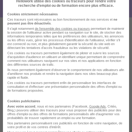
Hellowork utilise des cookies ou traceurs pour rendre votre
recherche d’emploi ou de formation encore plus efficace.
Cookies strictement nécessaires
Ces traceurs sont nécessaires au bon fonctionnement de nos services et
ne
peuvent pas être désactivés
.
Il s'agit notamment
de l'ensemble des cookies ou traceurs
permettant de maintenir
la session de l'utilisateur active pendant sa navigation sur le site, de stocker des
Ces offres pourraient aussi
informations temporaires telles que les préférences des utilisateurs, les annonces
ou les offres vues, gérer les processus d'identification de l'utilisateur, vérifier s'il
vous intéresser
est connecté ou non, et plus globalement garantir la sécurité du site web en
détectant les tentatives d'accès frauduleux ou les violations de sécurité.
Ces cookies ou traceurs permettent également de piloter et suivre les sources
d'acquisition d'audience en utilisant un identifiant unique permettant de comprendre
comment nos utilisateurs naviguent sur nos sites et nos applications en fonction
des différentes sources de trafic.
Ils nous permettent également d’observer le comportement de nos utilisateurs afin
d'améliorer nos produits et rendre la navigation dans nos sites beaucoup plus
rapide et fluide.
Ces cookies ou traceurs permettent enfin de personnaliser les interfaces de
Etancheur H/F
consultation et d'effectuer une présentation personnalisée des offres d'emploi ou
de formations proposées.
Smac
Cookies publicitaires
Avec votre accord
, nous et nos partenaires (Facebook,
Google Ads
, Critéo,
Antony - 92
CDI
Bing,) pouvons utiliser des traceurs pour vous proposer des publicités pour des
offres d’emploi ou des offres de formations personnalisés afin d’augmenter vos
probabilités de trouver rapidement un emploi ou une formation.
Nos partenaires personnalisent ces publicités en fonction de votre navigation, de
Voir l’offre
il y a 15 jours
votre profil et de vos centres d’intérêt.