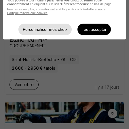
Vous pouvez à tout moment
paramétrer vos choix
ou
retirer votre
consentement
en cliquant sur le lien "
Gérer les traceurs
" en bas de page.
Pour en savoir plus, consultez notre
Politique de confidentialité
et notre
Politique relative aux cookies
.
Personnaliser mes choix
Tout accepter
Etancheur H/F
GROUPE FARENEIT
Saint-Nom-la-Bretèche - 78
CDI
2 600 - 2 950 € / mois
Voir l’offre
il y a 17 jours