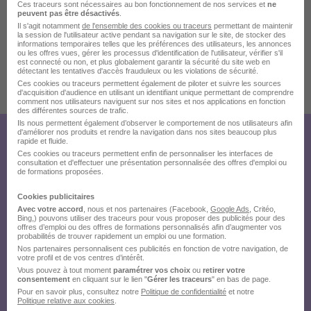
Ces traceurs sont nécessaires au bon fonctionnement de nos services et
ne
compétences.
peuvent pas être désactivés
.
- Classes à taille humaine (maxi 20 étudiants) avec des
Il s'agit notamment
de l'ensemble des cookies ou traceurs
permettant de maintenir
la session de l'utilisateur active pendant sa navigation sur le site, de stocker des
formateurs issus du monde professionnel.
informations temporaires telles que les préférences des utilisateurs, les annonces
ou les offres vues, gérer les processus d'identification de l'utilisateur, vérifier s'il
est connecté ou non, et plus globalement garantir la sécurité du site web en
détectant les tentatives d'accès frauduleux ou les violations de sécurité.
Ces cookies ou traceurs permettent également de piloter et suivre les sources
Publiée le 06/08/2026 - Réf : 4120202/29079226 ACVP/29B - B370
d'acquisition d'audience en utilisant un identifiant unique permettant de comprendre
comment nos utilisateurs naviguent sur nos sites et nos applications en fonction
des différentes sources de trafic.
Ils nous permettent également d’observer le comportement de nos utilisateurs afin
d'améliorer nos produits et rendre la navigation dans nos sites beaucoup plus
Créez votre compte Hellowork et
rapide et fluide.
Ces cookies ou traceurs permettent enfin de personnaliser les interfaces de
consultation et d'effectuer une présentation personnalisée des offres d'emploi ou
envoyez votre candidature !
de formations proposées.
Cookies publicitaires
Avec votre accord
, nous et nos partenaires (Facebook,
Google Ads
, Critéo,
Bing,) pouvons utiliser des traceurs pour vous proposer des publicités pour des
offres d’emploi ou des offres de formations personnalisés afin d’augmenter vos
probabilités de trouver rapidement un emploi ou une formation.
Nos partenaires personnalisent ces publicités en fonction de votre navigation, de
votre profil et de vos centres d’intérêt.
Vous pouvez à tout moment
paramétrer vos choix
ou
retirer votre
consentement
en cliquant sur le lien "
Gérer les traceurs
" en bas de page.
Pour en savoir plus, consultez notre
Politique de confidentialité
et notre
Politique relative aux cookies
.