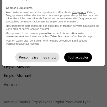
Recherches similaires
Cookies publicitaires
Avec votre accord
, nous et nos partenaires (Facebook,
Google Ads
, Critéo,
Emploi Dépanneur chaudière
Bing,) pouvons utiliser des traceurs pour vous proposer des publicités pour des
offres d’emploi ou des offres de formations personnalisés afin d’augmenter vos
probabilités de trouver rapidement un emploi ou une formation.
Emploi Production
Nos partenaires personnalisent ces publicités en fonction de votre navigation, de
votre profil et de vos centres d’intérêt.
Emploi Villefranche-sur-Saône
Vous pouvez à tout moment
paramétrer vos choix
ou
retirer votre
consentement
en cliquant sur le lien "
Gérer les traceurs
" en bas de page.
Emploi Villeurbanne
Pour en savoir plus, consultez notre
Politique de confidentialité
et notre
Politique relative aux cookies
.
Emploi Tarare
Personnaliser mes choix
Tout accepter
Emploi Rillieux-la-Pape
Emploi Meyzieu
Emploi Mornant
Voir plus
Accueil
Emploi
Emploi Lyon
Emploi Production Lyon