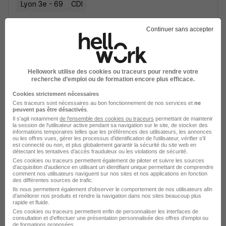
Lyon 3e - 69
CDI
Continuer sans accepter
Voir l’offre
il y a 17 jours
Hellowork utilise des cookies ou traceurs pour rendre votre
recherche d’emploi ou de formation encore plus efficace.
Cookies strictement nécessaires
Installateur H/F
Ces traceurs sont nécessaires au bon fonctionnement de nos services et
ne
peuvent pas être désactivés
.
HomeServe
Il s'agit notamment
de l'ensemble des cookies ou traceurs
permettant de maintenir
la session de l'utilisateur active pendant sa navigation sur le site, de stocker des
informations temporaires telles que les préférences des utilisateurs, les annonces
La Tour-de-Salvagny - 69
CDI
ou les offres vues, gérer les processus d'identification de l'utilisateur, vérifier s'il
est connecté ou non, et plus globalement garantir la sécurité du site web en
25 000 - 30 000 € / an
détectant les tentatives d'accès frauduleux ou les violations de sécurité.
Ces cookies ou traceurs permettent également de piloter et suivre les sources
d'acquisition d'audience en utilisant un identifiant unique permettant de comprendre
comment nos utilisateurs naviguent sur nos sites et nos applications en fonction
Voir l’offre
des différentes sources de trafic.
il y a 3 jours
Ils nous permettent également d’observer le comportement de nos utilisateurs afin
d'améliorer nos produits et rendre la navigation dans nos sites beaucoup plus
rapide et fluide.
Ces cookies ou traceurs permettent enfin de personnaliser les interfaces de
consultation et d'effectuer une présentation personnalisée des offres d'emploi ou
de formations proposées.