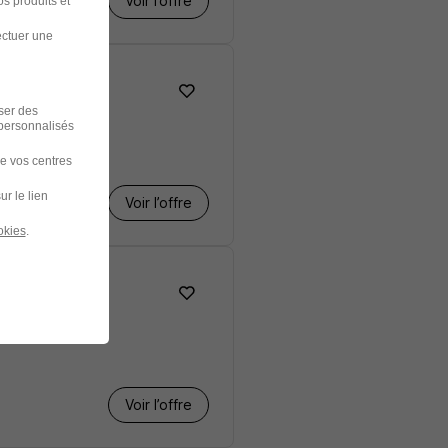
Voir l’offre
s produits et
ectuer une
iser des
 personnalisés
de vos centres
ur le lien
Voir l’offre
okies
.
Voir l’offre