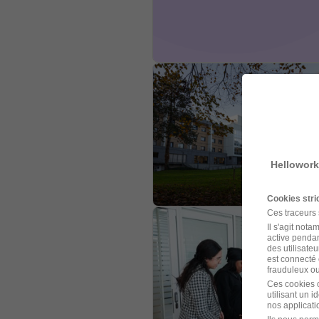
Hellowork
Cookies str
Ces traceurs
Il s'agit not
active pendan
des utilisateu
est connecté 
frauduleux ou 
Ces cookies o
utilisant un 
nos applicatio