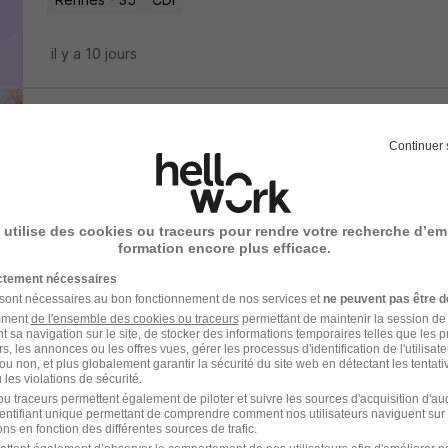
il y a 10 jours
IDE- Jour - CDD - CDI - Médecine Po
Continuer 
POLYCLINIQUE SAINT LAURENT
Rennes - 35
CDD
2 400 - 2 600 € / mois
 utilise des cookies ou traceurs pour rendre votre recherche d’em
formation encore plus efficace.
il y a 9 jours
ictement nécessaires
 sont nécessaires au bon fonctionnement de nos services et
ne peuvent pas être d
amment
de l'ensemble des cookies ou traceurs
permettant de maintenir la session de l
Infirmier H/F
t sa navigation sur le site, de stocker des informations temporaires telles que les 
rs, les annonces ou les offres vues, gérer les processus d'identification de l'utilisateur,
COALLIA
ou non, et plus globalement garantir la sécurité du site web en détectant les tentati
les violations de sécurité.
u traceurs permettent également de piloter et suivre les sources d'acquisition d'a
Dinan - 22
CDI
identifiant unique permettant de comprendre comment nos utilisateurs naviguent sur 
ns en fonction des différentes sources de trafic.