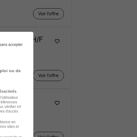
Voir l’offre
lyvalente H/F
sans accepter
ploi ou de
Voir l’offre
ésactivés
.
'utilisateur
préférences
 vérifier s'il
ves d'accès
udience en
nos sites et