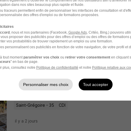
ettent également d’observer le comportement de nos utilisateurs afin d'améliorer no
il y a 13 jours
igation dans nos sites beaucoup plus rapide et fluide.
u traceurs permettent enfin de personnaliser les interfaces de consultation et d'eff
personnalisée des offres d'emploi ou de formations proposées.
Infirmier de Bloc Opératoire H/F
icitaires
Clinique Sainte-Marie
accord
, nous et nos partenaires (Facebook,
Google Ads
, Critéo, Bing,) pouvons util
 vous proposer des publicités pour des offres d’emploi ou des offres de formations
ter vos probabilités de trouver rapidement un emploi ou une formation.
Châteaubriant - 44
CDI
es personnalisent ces publicités en fonction de votre navigation, de votre profil et 
à tout moment
paramétrer vos choix
ou
retirer votre consentement
en cliquant s
il y a 3 jours
raceurs
" en bas de page.
r plus, consultez notre
Politique de confidentialité
et notre
Politique relative aux co
Infirmier de Nuit - Oncologie H/F
Personnaliser mes choix
Tout accepter
Hôpitaux Privés Rennais - Saint-Grégoire
Saint-Grégoire - 35
CDI
il y a 2 jours