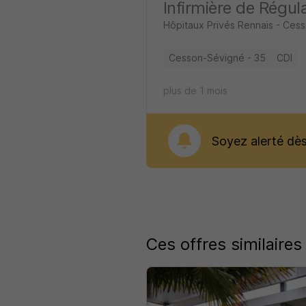
Infirmière de Régul
Hôpitaux Privés Rennais - Ce
Cesson-Sévigné - 35
CDI
plus de 1 mois
Soyez alerté dès 
Ces offres similaires