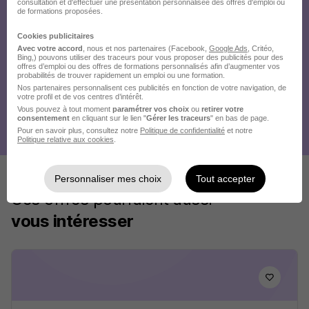
consultation et d'effectuer une présentation personnalisée des offres d'emploi ou
de formations proposées.
Cookies publicitaires
Avec votre accord
, nous et nos partenaires (Facebook,
Google Ads
, Critéo,
Bing,) pouvons utiliser des traceurs pour vous proposer des publicités pour des
offres d’emploi ou des offres de formations personnalisés afin d’augmenter vos
probabilités de trouver rapidement un emploi ou une formation.
Nos partenaires personnalisent ces publicités en fonction de votre navigation, de
votre profil et de vos centres d’intérêt.
Vous pouvez à tout moment
paramétrer vos choix
ou
retirer votre
consentement
en cliquant sur le lien "
Gérer les traceurs
" en bas de page.
Pour en savoir plus, consultez notre
Politique de confidentialité
et notre
Politique relative aux cookies
.
Personnaliser mes choix
Tout accepter
Ces offres pourraient aussi
vous intéresser