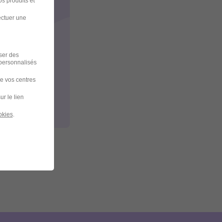
s produits et
ectuer une
iser des
 personnalisés
de vos centres
ur le lien
okies
.