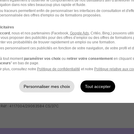
ettent également d’observer le comportement de nos utilisateurs afin d'améliorer no
igation dans nos sites beaucoup plus rapide et fluide.
u traceurs permettent enfin de personnaliser les interfaces de consultation et d'eff
ysique dans l'une de nos agences
personnalisée des offres d'emploi ou de formations proposées.
icitaires
des postes : cas pratique où test technique
accord
, nous et nos partenaires (Facebook,
Google Ads
, Critéo, Bing,) pouvons util
 vous proposer des publicités pour des offres d’emploi ou des offres de formations
if ou négatif sur votre candidature
ter vos probabilités de trouver rapidement un emploi ou une formation.
es personnalisent ces publicités en fonction de votre navigation, de votre profil et 
u contrat avant démarrage
à tout moment
paramétrer vos choix
ou
retirer votre consentement
en cliquant s
raceurs
" en bas de page.
r plus, consultez notre
Politique de confidentialité
et notre
Politique relative aux co
Personnaliser mes choix
Tout accepter
- Réf : 4117004/29063584 CS/37C