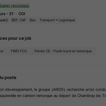
Super recruteur
rs - 37
CDI
eure
BEP, CAP
Bac
Transport • Logistique
es pour ce job
eur
FIMO FCO
Permis CE - Poids lourd et remorque
du poste
son développement, le groupe JARDEL recherche un(e) condu
 sauterelle en camion remorque au départ de Chambray les To