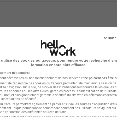
s
ants ou paniers repas
cules neufs ou récents
Continuer 
ntégration adapté et personnalisé
eux
 une prévoyance d'entreprise
 utilise des cookies ou traceurs pour rendre votre recherche d’em
formation encore plus efficace.
ictement nécessaires
 sont nécessaires au bon fonctionnement de nos services et
ne peuvent pas être d
e recrutement
amment
de l'ensemble des cookies ou traceurs
permettant de maintenir la session de l
t sa navigation sur le site, de stocker des informations temporaires telles que les 
rs, les annonces ou les offres vues, gérer les processus d'identification de l'utilisateur,
rutement peuvent varier selon l'offre à laquelle vous postulez.
ou non, et plus globalement garantir la sécurité du site web en détectant les tentati
les violations de sécurité.
 préqualification téléphonique par le service recrutement
u traceurs permettent également de piloter et suivre les sources d'acquisition d'a
identifiant unique permettant de comprendre comment nos utilisateurs naviguent sur 
ns en fonction des différentes sources de trafic.
 de la candidature à la partie opérationnelle pour validation