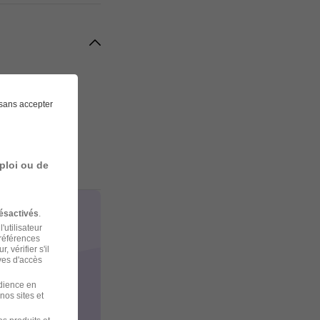
sans accepter
ploi ou de
ésactivés
.
'utilisateur
préférences
 vérifier s'il
ves d'accès
udience en
nos sites et