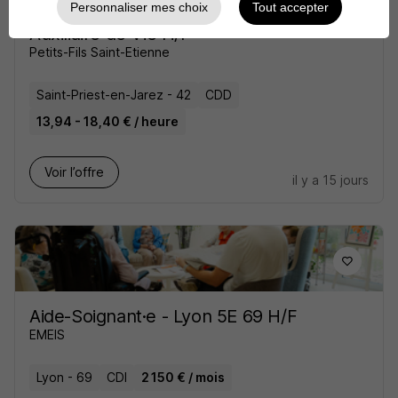
Personnaliser mes choix
Tout accepter
Auxiliaire de Vie H/F
Petits-Fils Saint-Etienne
Saint-Priest-en-Jarez - 42
CDD
13,94 - 18,40 € / heure
Voir l’offre
il y a 15 jours
Aide-Soignant·e - Lyon 5E 69 H/F
EMEIS
Lyon - 69
CDI
2 150 € / mois