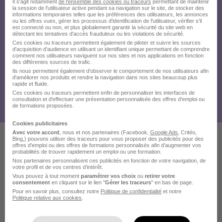
Il s'agit notamment
de l'ensemble des cookies ou traceurs
permettant de maintenir
la session de l'utilisateur active pendant sa navigation sur le site, de stocker des
informations temporaires telles que les préférences des utilisateurs, les annonces
ou les offres vues, gérer les processus d'identification de l'utilisateur, vérifier s'il
est connecté ou non, et plus globalement garantir la sécurité du site web en
détectant les tentatives d'accès frauduleux ou les violations de sécurité.
Ces cookies ou traceurs permettent également de piloter et suivre les sources
d'acquisition d'audience en utilisant un identifiant unique permettant de comprendre
comment nos utilisateurs naviguent sur nos sites et nos applications en fonction
des différentes sources de trafic.
Ils nous permettent également d’observer le comportement de nos utilisateurs afin
d'améliorer nos produits et rendre la navigation dans nos sites beaucoup plus
rapide et fluide.
Ces cookies ou traceurs permettent enfin de personnaliser les interfaces de
consultation et d'effectuer une présentation personnalisée des offres d'emploi ou
de formations proposées.
Cookies publicitaires
Avec votre accord
, nous et nos partenaires (Facebook,
Google Ads
, Critéo,
Bing,) pouvons utiliser des traceurs pour vous proposer des publicités pour des
offres d’emploi ou des offres de formations personnalisés afin d’augmenter vos
Ces offres pourraient aussi
probabilités de trouver rapidement un emploi ou une formation.
Nos partenaires personnalisent ces publicités en fonction de votre navigation, de
vous intéresser
votre profil et de vos centres d’intérêt.
Vous pouvez à tout moment
paramétrer vos choix
ou
retirer votre
consentement
en cliquant sur le lien "
Gérer les traceurs
" en bas de page.
Pour en savoir plus, consultez notre
Politique de confidentialité
et notre
Politique relative aux cookies
.