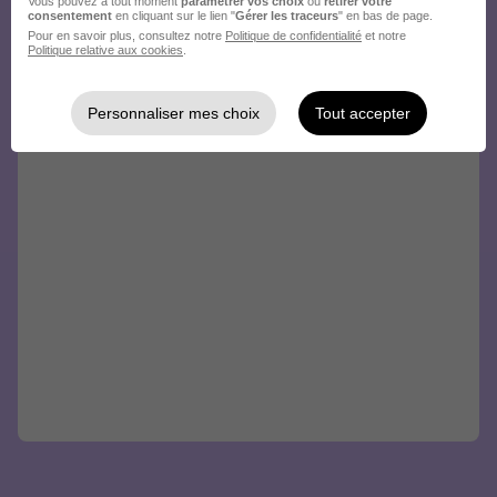
Vous pouvez à tout moment
paramétrer vos choix
ou
retirer votre
consentement
en cliquant sur le lien "
Gérer les traceurs
" en bas de page.
Pour en savoir plus, consultez notre
Politique de confidentialité
et notre
Politique relative aux cookies
.
Personnaliser mes choix
Tout accepter