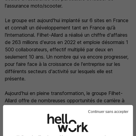
l'assurance moto/scooter.
Le groupe est aujourd'hui implanté sur 6 sites en France
et connaît un développement tant en France qu'à
l'international. Filhet-Allard a réalisé un chiffre d'affaires
de 263 millions d'euros en 2022 et emploie désormais 1
500 collaborateurs, effectif multiplié par deux en
seulement 10 ans. Un nombre qui va encore progresser,
pour faire face à la croissance de l'entreprise sur les
différents secteurs d'activité sur lesquels elle est
présente.
Aujourd'hui en pleine transformation, le groupe Filhet-
Allard offre de nombreuses opportunités de carrière à
ses futurs jeunes talents et favorise leur évolution grâce
Continuer sans accepter
à la promotion interne, tout en veillant à l'adaptation
permanente de leurs compétences.