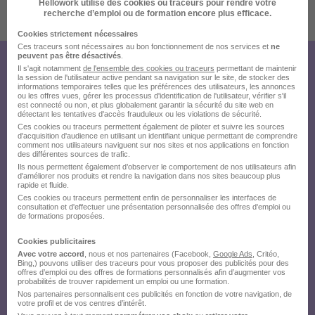
Hellowork utilise des cookies ou traceurs pour rendre votre
recherche d’emploi ou de formation encore plus efficace.
Publiée le 04/08/2026 - Réf : 2026-1735
Cookies strictement nécessaires
Ces traceurs sont nécessaires au bon fonctionnement de nos services et
ne
peuvent pas être désactivés
.
Il s'agit notamment
de l'ensemble des cookies ou traceurs
permettant de maintenir
Créez votre compte Hellowork et
la session de l'utilisateur active pendant sa navigation sur le site, de stocker des
informations temporaires telles que les préférences des utilisateurs, les annonces
envoyez votre candidature !
ou les offres vues, gérer les processus d'identification de l'utilisateur, vérifier s'il
est connecté ou non, et plus globalement garantir la sécurité du site web en
détectant les tentatives d'accès frauduleux ou les violations de sécurité.
Ces cookies ou traceurs permettent également de piloter et suivre les sources
d'acquisition d'audience en utilisant un identifiant unique permettant de comprendre
comment nos utilisateurs naviguent sur nos sites et nos applications en fonction
des différentes sources de trafic.
Ils nous permettent également d’observer le comportement de nos utilisateurs afin
d'améliorer nos produits et rendre la navigation dans nos sites beaucoup plus
rapide et fluide.
Ces cookies ou traceurs permettent enfin de personnaliser les interfaces de
consultation et d'effectuer une présentation personnalisée des offres d'emploi ou
de formations proposées.
Cookies publicitaires
Avec votre accord
, nous et nos partenaires (Facebook,
Google Ads
, Critéo,
Bing,) pouvons utiliser des traceurs pour vous proposer des publicités pour des
offres d’emploi ou des offres de formations personnalisés afin d’augmenter vos
probabilités de trouver rapidement un emploi ou une formation.
Nos partenaires personnalisent ces publicités en fonction de votre navigation, de
votre profil et de vos centres d’intérêt.