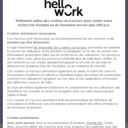
Hellowork utilise des cookies ou traceurs pour rendre votre
recherche d’emploi ou de formation encore plus efficace.
Cookies strictement nécessaires
Ces traceurs sont nécessaires au bon fonctionnement de nos services et
ne
peuvent pas être désactivés
.
Il s'agit notamment
de l'ensemble des cookies ou traceurs
permettant de maintenir
la session de l'utilisateur active pendant sa navigation sur le site, de stocker des
informations temporaires telles que les préférences des utilisateurs, les annonces
ou les offres vues, gérer les processus d'identification de l'utilisateur, vérifier s'il
est connecté ou non, et plus globalement garantir la sécurité du site web en
détectant les tentatives d'accès frauduleux ou les violations de sécurité.
Ces cookies ou traceurs permettent également de piloter et suivre les sources
d'acquisition d'audience en utilisant un identifiant unique permettant de comprendre
comment nos utilisateurs naviguent sur nos sites et nos applications en fonction
des différentes sources de trafic.
Ils nous permettent également d’observer le comportement de nos utilisateurs afin
d'améliorer nos produits et rendre la navigation dans nos sites beaucoup plus
rapide et fluide.
Ces cookies ou traceurs permettent enfin de personnaliser les interfaces de
consultation et d'effectuer une présentation personnalisée des offres d'emploi ou
de formations proposées.
Cookies publicitaires
Avec votre accord
, nous et nos partenaires (Facebook,
Google Ads
, Critéo,
Bing,) pouvons utiliser des traceurs pour vous proposer des publicités pour des