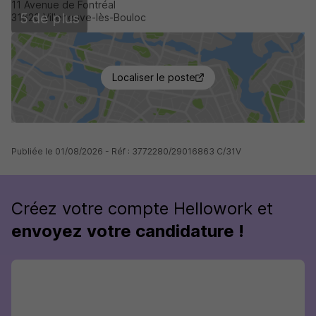
11 Avenue de Fontréal
5 de plus
31620 Villeneuve-lès-Bouloc
Localiser le poste
Publiée le 01/08/2026 - Réf : 3772280/29016863 C/31V
Créez votre compte Hellowork et
envoyez votre candidature !