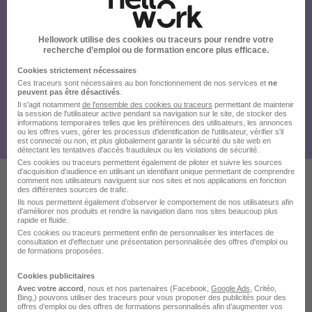
Hellowork utilise des cookies ou traceurs pour rendre votre
recherche d’emploi ou de formation encore plus efficace.
Cookies strictement nécessaires
Ces traceurs sont nécessaires au bon fonctionnement de nos services et
ne
peuvent pas être désactivés
.
Il s'agit notamment
de l'ensemble des cookies ou traceurs
permettant de maintenir
la session de l'utilisateur active pendant sa navigation sur le site, de stocker des
informations temporaires telles que les préférences des utilisateurs, les annonces
ou les offres vues, gérer les processus d'identification de l'utilisateur, vérifier s'il
est connecté ou non, et plus globalement garantir la sécurité du site web en
détectant les tentatives d'accès frauduleux ou les violations de sécurité.
Ces cookies ou traceurs permettent également de piloter et suivre les sources
d'acquisition d'audience en utilisant un identifiant unique permettant de comprendre
comment nos utilisateurs naviguent sur nos sites et nos applications en fonction
des différentes sources de trafic.
Ces offres pourraient aussi
Ils nous permettent également d’observer le comportement de nos utilisateurs afin
d'améliorer nos produits et rendre la navigation dans nos sites beaucoup plus
vous intéresser
rapide et fluide.
Ces cookies ou traceurs permettent enfin de personnaliser les interfaces de
consultation et d'effectuer une présentation personnalisée des offres d'emploi ou
de formations proposées.
Cookies publicitaires
Avec votre accord
, nous et nos partenaires (Facebook,
Google Ads
, Critéo,
Bing,) pouvons utiliser des traceurs pour vous proposer des publicités pour des
offres d’emploi ou des offres de formations personnalisés afin d’augmenter vos