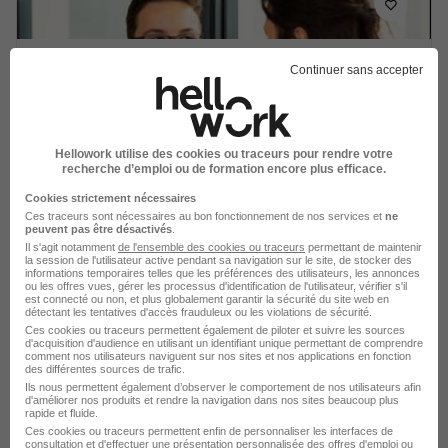
Prof Particulier à Domicile à
Continuer sans accepter
Castelnaudary H/F
Acadomia
Hellowork utilise des cookies ou traceurs pour rendre votre
Castelnaudary - 11
CDD
20,30 - 23,85 € / heure
recherche d’emploi ou de formation encore plus efficace.
Cookies strictement nécessaires
Voir l’offre
Ces traceurs sont nécessaires au bon fonctionnement de nos services et
ne
il y a 12 jours
peuvent pas être désactivés
.
Il s'agit notamment
de l'ensemble des cookies ou traceurs
permettant de maintenir
la session de l'utilisateur active pendant sa navigation sur le site, de stocker des
informations temporaires telles que les préférences des utilisateurs, les annonces
ou les offres vues, gérer les processus d'identification de l'utilisateur, vérifier s'il
est connecté ou non, et plus globalement garantir la sécurité du site web en
détectant les tentatives d'accès frauduleux ou les violations de sécurité.
Ces cookies ou traceurs permettent également de piloter et suivre les sources
d'acquisition d'audience en utilisant un identifiant unique permettant de comprendre
Enseignant Particulier d'Anglais à
comment nos utilisateurs naviguent sur nos sites et nos applications en fonction
des différentes sources de trafic.
Domicile à Villepinte H/F
Ils nous permettent également d’observer le comportement de nos utilisateurs afin
Acadomia
d'améliorer nos produits et rendre la navigation dans nos sites beaucoup plus
rapide et fluide.
Ces cookies ou traceurs permettent enfin de personnaliser les interfaces de
consultation et d'effectuer une présentation personnalisée des offres d'emploi ou
Villepinte - 11
CDD
19,68 - 22,90 € / heure