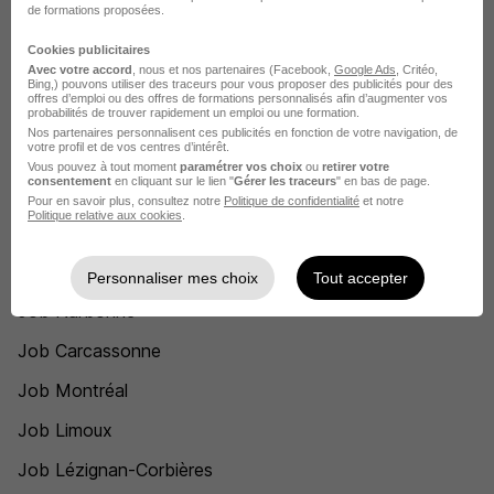
de formations proposées.
Cookies publicitaires
Voir l’offre
Avec votre accord
, nous et nos partenaires (Facebook,
Google Ads
, Critéo,
il y a 12 jours
Bing,) pouvons utiliser des traceurs pour vous proposer des publicités pour des
offres d’emploi ou des offres de formations personnalisés afin d’augmenter vos
probabilités de trouver rapidement un emploi ou une formation.
Nos partenaires personnalisent ces publicités en fonction de votre navigation, de
votre profil et de vos centres d’intérêt.
Recherches similaires
Vous pouvez à tout moment
paramétrer vos choix
ou
retirer votre
consentement
en cliquant sur le lien "
Gérer les traceurs
" en bas de page.
Pour en savoir plus, consultez notre
Politique de confidentialité
et notre
Politique relative aux cookies
.
Job Enseignant
Job Enseignement
Personnaliser mes choix
Tout accepter
Job Narbonne
Job Carcassonne
Job Montréal
Job Limoux
Job Lézignan-Corbières