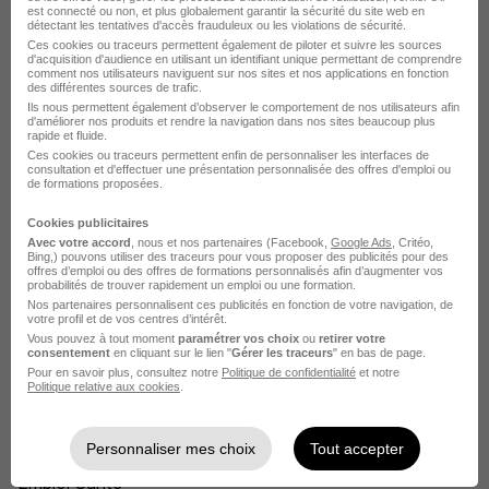
est connecté ou non, et plus globalement garantir la sécurité du site web en
détectant les tentatives d'accès frauduleux ou les violations de sécurité.
Ces cookies ou traceurs permettent également de piloter et suivre les sources
d'acquisition d'audience en utilisant un identifiant unique permettant de comprendre
comment nos utilisateurs naviguent sur nos sites et nos applications en fonction
des différentes sources de trafic.
Assistant de Vie aux Familles en
Ils nous permettent également d’observer le comportement de nos utilisateurs afin
d'améliorer nos produits et rendre la navigation dans nos sites beaucoup plus
Alternance H/F
rapide et fluide.
Ces cookies ou traceurs permettent enfin de personnaliser les interfaces de
Azaé
consultation et d'effectuer une présentation personnalisée des offres d'emploi ou
de formations proposées.
Auxerre - 89
Alternance
12,31 € / heure
Cookies publicitaires
Avec votre accord
, nous et nos partenaires (Facebook,
Google Ads
, Critéo,
Bing,) pouvons utiliser des traceurs pour vous proposer des publicités pour des
offres d’emploi ou des offres de formations personnalisés afin d’augmenter vos
Voir l’offre
il y a 13 jours
probabilités de trouver rapidement un emploi ou une formation.
Nos partenaires personnalisent ces publicités en fonction de votre navigation, de
votre profil et de vos centres d’intérêt.
Vous pouvez à tout moment
paramétrer vos choix
ou
retirer votre
consentement
en cliquant sur le lien "
Gérer les traceurs
" en bas de page.
Pour en savoir plus, consultez notre
Politique de confidentialité
et notre
Recherches similaires
Politique relative aux cookies
.
Emploi Auxiliaire de vie
Personnaliser mes choix
Tout accepter
Emploi Santé