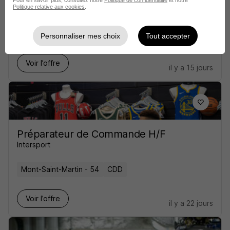
Politique relative aux cookies
.
BUT
Conflans-en-Jarnisy - 54
CDI
Personnaliser mes choix
Tout accepter
Voir l’offre
il y a 15 jours
Préparateur de Commande H/F
Intersport
Mont-Saint-Martin - 54
CDD
Voir l’offre
il y a 22 jours