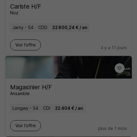
Cariste H/F
Noz
Jarny - 54
CDD
22 800,24 € / an
Voir l’offre
il y a 11 jours
Magasinier H/F
Ansamble
Longwy - 54
CDI
22 404 € / an
Voir l’offre
plus de 1 mois