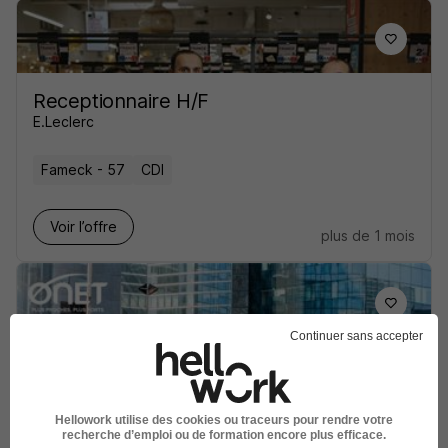
Receptionnaire H/F
E.Leclerc
Fameck - 57
CDI
Voir l’offre
plus de 1 mois
Continuer sans accepter
Agent de Réception Logistique H/F
Groupe ONET
Hellowork utilise des cookies ou traceurs pour rendre votre
Cattenom - 57
CDI
recherche d’emploi ou de formation encore plus efficace.