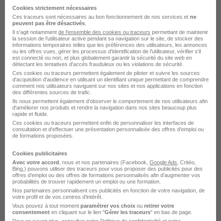
Cookies strictement nécessaires
Ces traceurs sont nécessaires au bon fonctionnement de nos services et
ne
Voir l’offre
peuvent pas être désactivés
.
il y a 1 jour
Il s'agit notamment
de l'ensemble des cookies ou traceurs
permettant de maintenir
la session de l'utilisateur active pendant sa navigation sur le site, de stocker des
informations temporaires telles que les préférences des utilisateurs, les annonces
ou les offres vues, gérer les processus d'identification de l'utilisateur, vérifier s'il
est connecté ou non, et plus globalement garantir la sécurité du site web en
détectant les tentatives d'accès frauduleux ou les violations de sécurité.
Ces cookies ou traceurs permettent également de piloter et suivre les sources
d'acquisition d'audience en utilisant un identifiant unique permettant de comprendre
comment nos utilisateurs naviguent sur nos sites et nos applications en fonction
Cariste H/F
des différentes sources de trafic.
Chausséa
Ils nous permettent également d’observer le comportement de nos utilisateurs afin
d'améliorer nos produits et rendre la navigation dans nos sites beaucoup plus
rapide et fluide.
Trémery - 57
CDD
Ces cookies ou traceurs permettent enfin de personnaliser les interfaces de
consultation et d'effectuer une présentation personnalisée des offres d'emploi ou
de formations proposées.
Voir l’offre
Cookies publicitaires
il y a 8 jours
Avec votre accord
, nous et nos partenaires (Facebook,
Google Ads
, Critéo,
Bing,) pouvons utiliser des traceurs pour vous proposer des publicités pour des
offres d’emploi ou des offres de formations personnalisés afin d’augmenter vos
probabilités de trouver rapidement un emploi ou une formation.
Nos partenaires personnalisent ces publicités en fonction de votre navigation, de
votre profil et de vos centres d’intérêt.
Vous pouvez à tout moment
paramétrer vos choix
ou
retirer votre
consentement
en cliquant sur le lien "
Gérer les traceurs
" en bas de page.
Magasinier H/F
Pour en savoir plus, consultez notre
Politique de confidentialité
et notre