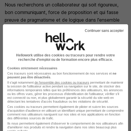
Nous recherchons un collaborateur qui soit rigoureux,
bon communiquant, force de proposition et qui fasse
preuve de pragmatisme et de logique dans l'ensemble
de ses activités tout en étant ouvert au compromis.
Continuer sans accepter
Nous avons à coeur depuis bientôt 100 ans de
concevoir des produits robustes et de qualité générant,
Hellowork utilise des cookies ou traceurs pour rendre votre
par leur conception et la maitrise industrielle, des
recherche d’emploi ou de formation encore plus efficace.
économies d'eau/d'énergie et une maintenance aisée.
Cookies strictement nécessaires
Ces traceurs sont nécessaires au bon fonctionnement de nos services et
ne
peuvent pas être désactivés
.
Notre volonté de développement et d'innovation
Il s'agit notamment
de l'ensemble des cookies ou traceurs
permettant de maintenir
la session de l'utilisateur active pendant sa navigation sur le site, de stocker des
toujours croissante nous offre la possibilité de renforcer
informations temporaires telles que les préférences des utilisateurs, les annonces
ou les offres vues, gérer les processus d'identification de l'utilisateur, vérifier s'il
notre équipe industrialisation dont l'objectif premier est
est connecté ou non, et plus globalement garantir la sécurité du site web en
détectant les tentatives d'accès frauduleux ou les violations de sécurité.
d'assurer la satisfaction de nos clients par une qualité
Ces cookies ou traceurs permettent également de piloter et suivre les sources
constante de nos produits.
d'acquisition d'audience en utilisant un identifiant unique permettant de comprendre
comment nos utilisateurs naviguent sur nos sites et nos applications en fonction
des différentes sources de trafic.
Ils nous permettent également d’observer le comportement de nos utilisateurs afin
Notre coeur de métier réside dans la conception, la
d'améliorer nos produits et rendre la navigation dans nos sites beaucoup plus