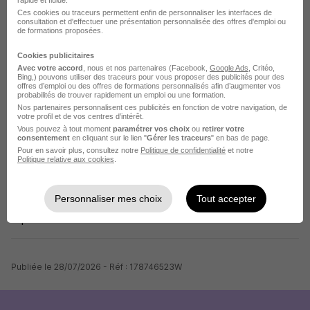
rapide et fluide.
maitrise de la sous-traitance, l'assemblage et le contrôle
Ces cookies ou traceurs permettent enfin de personnaliser les interfaces de
consultation et d'effectuer une présentation personnalisée des offres d'emploi ou
de nos produits.
de formations proposées.
Cookies publicitaires
Vous ferez partie intégrante sur les nouveaux
Avec votre accord
, nous et nos partenaires (Facebook,
Google Ads
, Critéo,
développements produits des équipes projet
Bing,) pouvons utiliser des traceurs pour vous proposer des publicités pour des
offres d’emploi ou des offres de formations personnalisés afin d’augmenter vos
pluridisciplinaires et représenterez le département
probabilités de trouver rapidement un emploi ou une formation.
Nos partenaires personnalisent ces publicités en fonction de votre navigation, de
industrialisation lors des réunions rituelles.
votre profil et de vos centres d’intérêt.
Vous pouvez à tout moment
paramétrer vos choix
ou
retirer votre
consentement
en cliquant sur le lien "
Gérer les traceurs
" en bas de page.
Pour en savoir plus, consultez notre
Politique de confidentialité
et notre
Politique relative aux cookies
.
Infos complémentaires
Personnaliser mes choix
Tout accepter
A partir de 31 K€ brut annuel
Publiée le 28/07/2026 - Réf : 178746523W