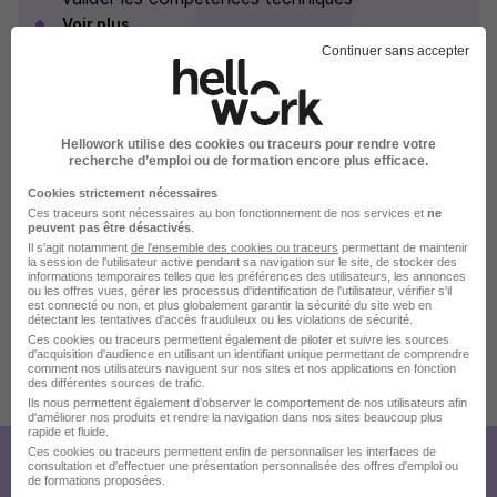
Voir plus
Continuer sans accepter
La carte
Hellowork utilise des cookies ou traceurs pour rendre votre
48 Chemin du Chapitre
recherche d’emploi ou de formation encore plus efficace.
31100 Toulouse
Cookies strictement nécessaires
Ces traceurs sont nécessaires au bon fonctionnement de nos services et
ne
peuvent pas être désactivés
.
Il s'agit notamment
de l'ensemble des cookies ou traceurs
permettant de maintenir
la session de l'utilisateur active pendant sa navigation sur le site, de stocker des
Localiser le poste
informations temporaires telles que les préférences des utilisateurs, les annonces
ou les offres vues, gérer les processus d'identification de l'utilisateur, vérifier s'il
est connecté ou non, et plus globalement garantir la sécurité du site web en
détectant les tentatives d'accès frauduleux ou les violations de sécurité.
Ces cookies ou traceurs permettent également de piloter et suivre les sources
d'acquisition d'audience en utilisant un identifiant unique permettant de comprendre
comment nos utilisateurs naviguent sur nos sites et nos applications en fonction
des différentes sources de trafic.
Publiée le 28/07/2026 - Réf : 3632821/28953440 TQ/31T
Ils nous permettent également d’observer le comportement de nos utilisateurs afin
d'améliorer nos produits et rendre la navigation dans nos sites beaucoup plus
rapide et fluide.
Ces cookies ou traceurs permettent enfin de personnaliser les interfaces de
consultation et d'effectuer une présentation personnalisée des offres d'emploi ou
Créez votre compte Hellowork et
de formations proposées.