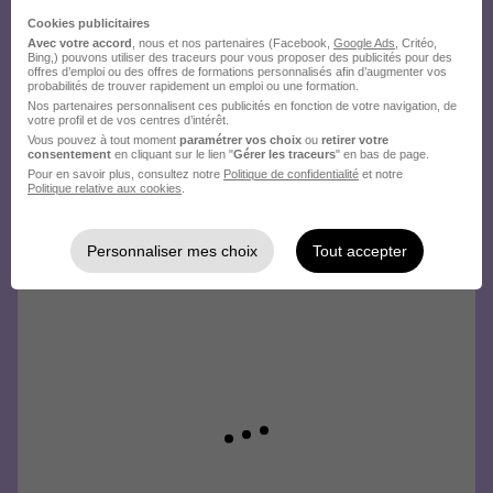
envoyez votre candidature !
Cookies publicitaires
Avec votre accord
, nous et nos partenaires (Facebook,
Google Ads
, Critéo,
Bing,) pouvons utiliser des traceurs pour vous proposer des publicités pour des
offres d’emploi ou des offres de formations personnalisés afin d’augmenter vos
probabilités de trouver rapidement un emploi ou une formation.
Nos partenaires personnalisent ces publicités en fonction de votre navigation, de
votre profil et de vos centres d’intérêt.
Vous pouvez à tout moment
paramétrer vos choix
ou
retirer votre
consentement
en cliquant sur le lien "
Gérer les traceurs
" en bas de page.
Pour en savoir plus, consultez notre
Politique de confidentialité
et notre
Politique relative aux cookies
.
Personnaliser mes choix
Tout accepter