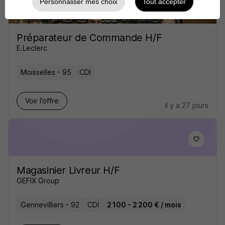
Personnaliser mes choix
Tout accepter
Préparateur de Commande H/F
E.Leclerc
Moisselles - 95
CDI
Voir l’offre
il y a 27 jours
Magasinier Livreur H/F
GEFIX Group
Gennevilliers - 92
CDI
2 100 - 2 200 € / mois