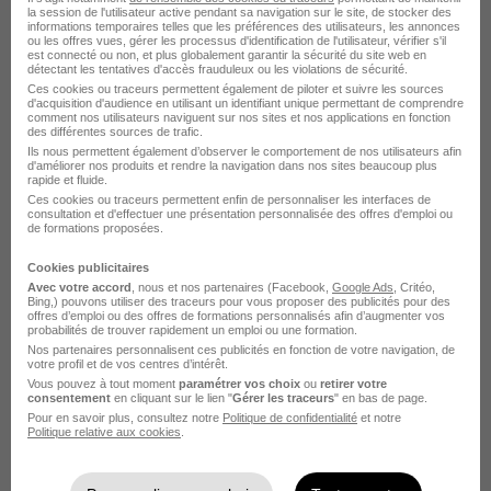
la session de l'utilisateur active pendant sa navigation sur le site, de stocker des
informations temporaires telles que les préférences des utilisateurs, les annonces
Brie-Comte-Robert - 77
CDI
Temps partiel
ou les offres vues, gérer les processus d'identification de l'utilisateur, vérifier s'il
est connecté ou non, et plus globalement garantir la sécurité du site web en
6 000 - 18 000 € / an
détectant les tentatives d'accès frauduleux ou les violations de sécurité.
Ces cookies ou traceurs permettent également de piloter et suivre les sources
d'acquisition d'audience en utilisant un identifiant unique permettant de comprendre
comment nos utilisateurs naviguent sur nos sites et nos applications en fonction
Voir l’offre
des différentes sources de trafic.
il y a 27 jours
Ils nous permettent également d’observer le comportement de nos utilisateurs afin
d'améliorer nos produits et rendre la navigation dans nos sites beaucoup plus
rapide et fluide.
Ces cookies ou traceurs permettent enfin de personnaliser les interfaces de
consultation et d'effectuer une présentation personnalisée des offres d'emploi ou
de formations proposées.
Cookies publicitaires
Nord est - Magasinier - Creil H/F
Avec votre accord
, nous et nos partenaires (Facebook,
Google Ads
, Critéo,
Bing,) pouvons utiliser des traceurs pour vous proposer des publicités pour des
Saint Maclou
offres d’emploi ou des offres de formations personnalisés afin d’augmenter vos
probabilités de trouver rapidement un emploi ou une formation.
Nos partenaires personnalisent ces publicités en fonction de votre navigation, de
Saint-Maximin - 60
CDI
22 200 - 25 000 € / an
votre profil et de vos centres d’intérêt.
Vous pouvez à tout moment
paramétrer vos choix
ou
retirer votre
consentement
en cliquant sur le lien "
Gérer les traceurs
" en bas de page.
Pour en savoir plus, consultez notre
Politique de confidentialité
et notre
Voir l’offre
il y a 26 jours
Politique relative aux cookies
.