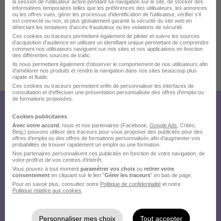
la session de l'utilisateur active pendant sa navigation sur le site, de stocker des
informations temporaires telles que les préférences des utilisateurs, les annonces
ou les offres vues, gérer les processus d'identification de l'utilisateur, vérifier s'il
est connecté ou non, et plus globalement garantir la sécurité du site web en
Localiser le poste
détectant les tentatives d'accès frauduleux ou les violations de sécurité.
Ces cookies ou traceurs permettent également de piloter et suivre les sources
d'acquisition d'audience en utilisant un identifiant unique permettant de comprendre
comment nos utilisateurs naviguent sur nos sites et nos applications en fonction
des différentes sources de trafic.
Ils nous permettent également d’observer le comportement de nos utilisateurs afin
d'améliorer nos produits et rendre la navigation dans nos sites beaucoup plus
Publiée le 22/07/2026 - Réf : juv3rciciw
rapide et fluide.
Ces cookies ou traceurs permettent enfin de personnaliser les interfaces de
consultation et d'effectuer une présentation personnalisée des offres d'emploi ou
de formations proposées.
Créez votre compte Hellowork et
Cookies publicitaires
Avec votre accord
, nous et nos partenaires (Facebook,
Google Ads
, Critéo,
envoyez votre candidature !
Bing,) pouvons utiliser des traceurs pour vous proposer des publicités pour des
offres d’emploi ou des offres de formations personnalisés afin d’augmenter vos
probabilités de trouver rapidement un emploi ou une formation.
Nos partenaires personnalisent ces publicités en fonction de votre navigation, de
votre profil et de vos centres d’intérêt.
Vous pouvez à tout moment
paramétrer vos choix
ou
retirer votre
consentement
en cliquant sur le lien "
Gérer les traceurs
" en bas de page.
Pour en savoir plus, consultez notre
Politique de confidentialité
et notre
Politique relative aux cookies
.
Personnaliser mes choix
Tout accepter