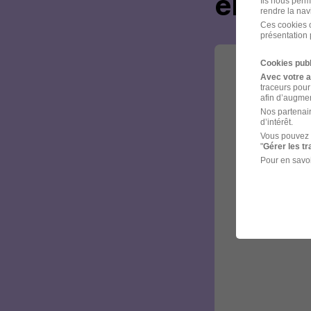
envoye
Ils nous perm
rendre la nav
Ces cookies o
présentation 
Cookies publ
Avec votre 
traceurs pour
afin d’augmen
Nos partenair
d’intérêt.
Vous pouvez 
"
Gérer les t
Pour en savoi