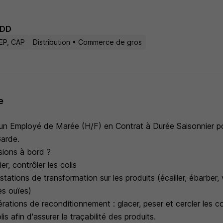
DD
EP, CAP
Distribution • Commerce de gros
e
n Employé de Marée (H/F) en Contrat à Durée Saisonnier po
Garde.
sions à bord ?
er, contrôler les colis
stations de transformation sur les produits (écailler, ébarber, v
des ouïes)
rations de reconditionnement : glacer, peser et cercler les co
lis afin d'assurer la traçabilité des produits.