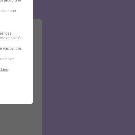
s produits et
ectuer une
iser des
 personnalisés
de vos centres
ur le lien
okies
.