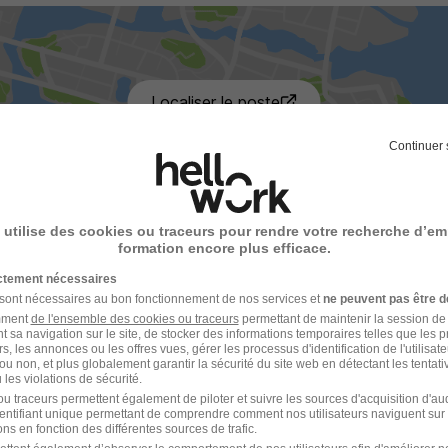
Localiser le poste
Continuer 
 utilise des cookies ou traceurs pour rendre votre recherche d’em
formation encore plus efficace.
- Réf : teamtailor-7747878-2005889
ictement nécessaires
 sont nécessaires au bon fonctionnement de nos services et
ne peuvent pas être d
amment
de l'ensemble des cookies ou traceurs
permettant de maintenir la session de l
t sa navigation sur le site, de stocker des informations temporaires telles que les 
rs, les annonces ou les offres vues, gérer les processus d'identification de l'utilisateur,
ou non, et plus globalement garantir la sécurité du site web en détectant les tentati
les violations de sécurité.
votre compte Hellowork 
u traceurs permettent également de piloter et suivre les sources d'acquisition d'a
identifiant unique permettant de comprendre comment nos utilisateurs naviguent sur 
ns en fonction des différentes sources de trafic.