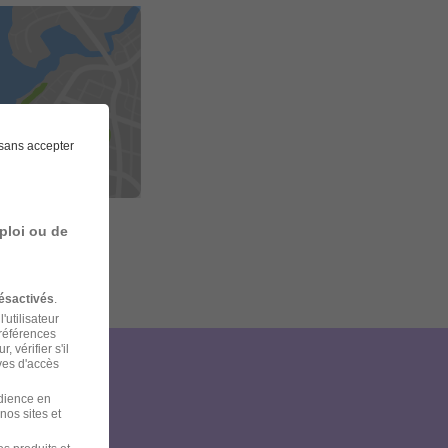
sans accepter
ploi ou de
ésactivés
.
'utilisateur
préférences
 vérifier s'il
ves d'accès
et
udience en
nos sites et