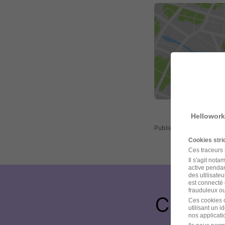
Hellowork
Publiée le 20/07/2026 
Cookies str
Ces traceurs
Il s'agit not
active pendan
des utilisateu
est connecté 
frauduleux ou 
Créez 
Ces cookies o
utilisant un 
nos applicatio