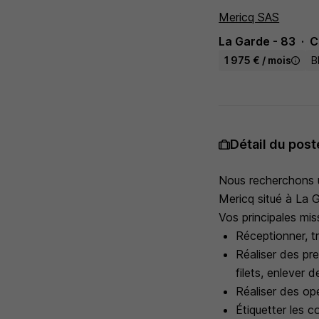
Mericq SAS
La Garde - 83
C
1 975 € / mois
B
Détail du post
Nous recherchons u
Mericq situé à La 
Vos principales mis
Réceptionner, tri
Réaliser des pre
filets, enlever 
Réaliser des opé
Étiquetter les co