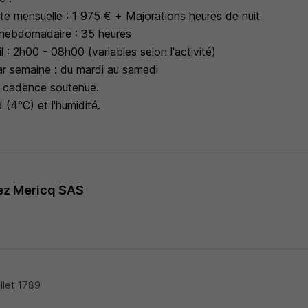
te mensuelle : 1 975 € + Majorations heures de nuit
 hebdomadaire : 35 heures
l : 2h00 - 08h00 (variables selon l'activité)
par semaine : du mardi au samedi
t cadence soutenue.
d (4°C) et l'humidité.
ez Mericq SAS
llet 1789