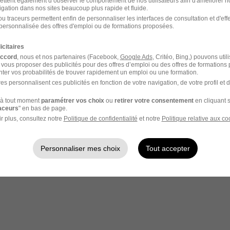
z votre candidature !
ettent également d’observer le comportement de nos utilisateurs afin d'améliorer no
igation dans nos sites beaucoup plus rapide et fluide.
u traceurs permettent enfin de personnaliser les interfaces de consultation et d'eff
personnalisée des offres d'emploi ou de formations proposées.
icitaires
accord
, nous et nos partenaires (Facebook,
Google Ads
, Critéo, Bing,) pouvons util
 vous proposer des publicités pour des offres d’emploi ou des offres de formations
ter vos probabilités de trouver rapidement un emploi ou une formation.
es personnalisent ces publicités en fonction de votre navigation, de votre profil et 
à tout moment
paramétrer vos choix
ou
retirer votre consentement
en cliquant s
raceurs
" en bas de page.
r plus, consultez notre
Politique de confidentialité
et notre
Politique relative aux co
Personnaliser mes choix
Tout accepter