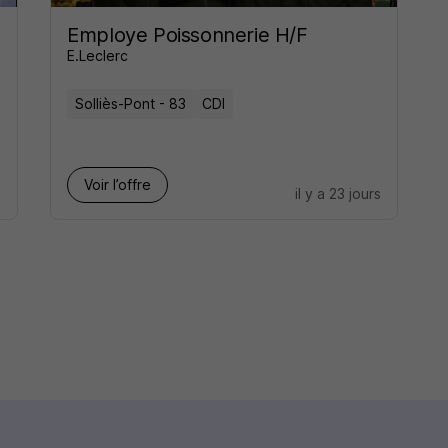
Employe Poissonnerie H/F
E.Leclerc
Solliès-Pont - 83
CDI
Voir l’offre
s
il y a 23 jours