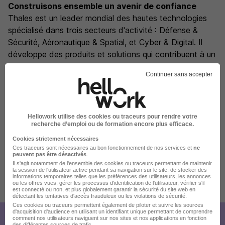
Construisons ensemble un avenir de confiance
Thales est un leader mondial des hautes technologies
spécialisé dans trois secteurs d'activité : Défense &
Sécurité, Aéronautique & Spatial, et Cyber & Digital. Il
développe des produits et solutions qui contribuent à un
monde plus sûr, plus respectueux de l'environnement et
Continuer sans accepter
plus inclusif. Le Groupe investit près de 4,5 milliards
d'euros par an en Recherche & Développement,
notamment dans des domaines clés de l'innovation tels
que l'IA, la cybersécurité, le quantique, les technologies
Hellowork utilise des cookies ou traceurs pour rendre votre
recherche d’emploi ou de formation encore plus efficace.
du cloud et la 6G. Thales compte près de 85 000
collaborateurs dans 65 pays.
Cookies strictement nécessaires
Ces traceurs sont nécessaires au bon fonctionnement de nos services et
ne
Nos engagements, vos avantages
peuvent pas être désactivés
.
Il s'agit notamment
de l'ensemble des cookies ou traceurs
permettant de maintenir
la session de l'utilisateur active pendant sa navigation sur le site, de stocker des
informations temporaires telles que les préférences des utilisateurs, les annonces
ou les offres vues, gérer les processus d'identification de l'utilisateur, vérifier s'il
Publiée le 18/07/2026 - Réf : R0328454
est connecté ou non, et plus globalement garantir la sécurité du site web en
détectant les tentatives d'accès frauduleux ou les violations de sécurité.
Ces cookies ou traceurs permettent également de piloter et suivre les sources
d'acquisition d'audience en utilisant un identifiant unique permettant de comprendre
comment nos utilisateurs naviguent sur nos sites et nos applications en fonction
des différentes sources de trafic.