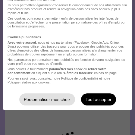
Créez votre compte
Ils nous permettent également d’observer le comportement de nos utilisateurs afin
Hellowork et postulez
d'améliorer nos produits et rendre la navigation dans nos sites beaucoup plus
rapide et fluide.
sur le site du recruteur !
Ces cookies ou traceurs permettent enfin de personnaliser les interfaces de
consultation et d'effectuer une présentation personnalisée des offres d'emploi ou
de formations proposées.
Cookies publicitaires
Avec votre accord
, nous et nos partenaires (Facebook,
Google Ads
, Critéo,
Bing,) pouvons utiliser des traceurs pour vous proposer des publicités pour des
offres d’emploi ou des offres de formations personnalisés afin d’augmenter vos
probabilités de trouver rapidement un emploi ou une formation.
Nos partenaires personnalisent ces publicités en fonction de votre navigation, de
votre profil et de vos centres d’intérêt.
Vous pouvez à tout moment
paramétrer vos choix
ou
retirer votre
consentement
en cliquant sur le lien "
Gérer les traceurs
" en bas de page.
Pour en savoir plus, consultez notre
Politique de confidentialité
et notre
Politique relative aux cookies
.
Personnaliser mes choix
Tout accepter