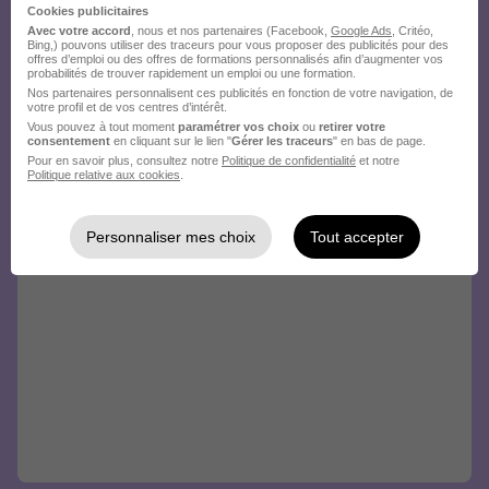
Cookies publicitaires
Avec votre accord
, nous et nos partenaires (Facebook,
Google Ads
, Critéo,
Bing,) pouvons utiliser des traceurs pour vous proposer des publicités pour des
offres d’emploi ou des offres de formations personnalisés afin d’augmenter vos
probabilités de trouver rapidement un emploi ou une formation.
Nos partenaires personnalisent ces publicités en fonction de votre navigation, de
votre profil et de vos centres d’intérêt.
Vous pouvez à tout moment
paramétrer vos choix
ou
retirer votre
consentement
en cliquant sur le lien "
Gérer les traceurs
" en bas de page.
Pour en savoir plus, consultez notre
Politique de confidentialité
et notre
Politique relative aux cookies
.
Personnaliser mes choix
Tout accepter