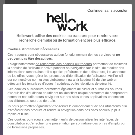
Continuer sans accepter
Publiée le 18/07/2026 - Réf : REF1545N
8 de plus
Hellowork utilise des cookies ou traceurs pour rendre votre
recherche d’emploi ou de formation encore plus efficace.
Créez votre compte Hellowork et
Cookies strictement nécessaires
envoyez votre candidature !
Ces traceurs sont nécessaires au bon fonctionnement de nos services et
ne
peuvent pas être désactivés
.
Il s'agit notamment
de l'ensemble des cookies ou traceurs
permettant de maintenir
la session de l'utilisateur active pendant sa navigation sur le site, de stocker des
informations temporaires telles que les préférences des utilisateurs, les annonces
ou les offres vues, gérer les processus d'identification de l'utilisateur, vérifier s'il
est connecté ou non, et plus globalement garantir la sécurité du site web en
détectant les tentatives d'accès frauduleux ou les violations de sécurité.
Ces cookies ou traceurs permettent également de piloter et suivre les sources
d'acquisition d'audience en utilisant un identifiant unique permettant de comprendre
comment nos utilisateurs naviguent sur nos sites et nos applications en fonction
des différentes sources de trafic.
Ils nous permettent également d’observer le comportement de nos utilisateurs afin
d'améliorer nos produits et rendre la navigation dans nos sites beaucoup plus
rapide et fluide.
Ces cookies ou traceurs permettent enfin de personnaliser les interfaces de
consultation et d'effectuer une présentation personnalisée des offres d'emploi ou
de formations proposées.