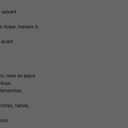
s suivant
 risque, travaux à
s avant
ent, mise en place
révus.
ntervention.
(côtes, nature,
ions)