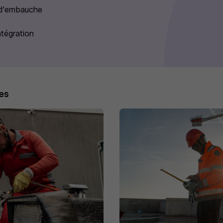
 d'embauche
ntégration
es