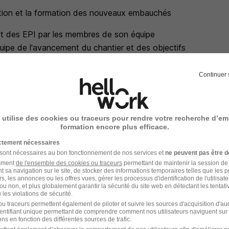
ration et la formation des nouveaux embauchés
rt des EPI par les membres de son équipe
uipe de l'avancement du chantier et des objectifs
intages hebdomadaires des heures travaillées et les transmet
Continuer 
ifs pour la journée/ semaine
ANTIER
 utilise des cookies ou traceurs pour rendre votre recherche d’em
port SAS
formation encore plus efficace.
oyage quotidien du chantier
ictement nécessaires
ct du matériel
 sont nécessaires au bon fonctionnement de nos services et
ne peuvent pas être d
er le démontage et le repli du matériel de chantier
amment
de l'ensemble des cookies ou traceurs
permettant de maintenir la session de l
t sa navigation sur le site, de stocker des informations temporaires telles que les 
nt de la fin d'exécution des travaux et lui indiqué les points de
rs, les annonces ou les offres vues, gérer les processus d'identification de l'utilisateur,
ou non, et plus globalement garantir la sécurité du site web en détectant les tentati
les violations de sécurité.
u traceurs permettent également de piloter et suivre les sources d'acquisition d'a
identifiant unique permettant de comprendre comment nos utilisateurs naviguent sur 
ns en fonction des différentes sources de trafic.