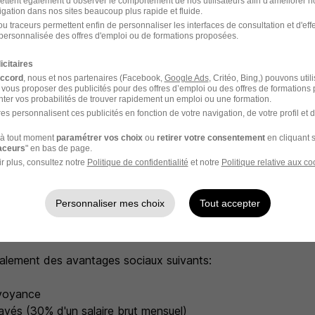
ettent également d’observer le comportement de nos utilisateurs afin d'améliorer no
igation dans nos sites beaucoup plus rapide et fluide.
u traceurs permettent enfin de personnaliser les interfaces de consultation et d'eff
erché
personnalisée des offres d'emploi ou de formations proposées.
icitaires
ique, consciencieux et organisé.
accord
, nous et nos partenaires (Facebook,
Google Ads
, Critéo, Bing,) pouvons util
er et localiser les fuites et apporter un diagnostic : détermin
 vous proposer des publicités pour des offres d’emploi ou des offres de formations
er les causes et les dysfonctionnements et proposer des solut
ter vos probabilités de trouver rapidement un emploi ou une formation.
es personnalisent ces publicités en fonction de votre navigation, de votre profil et 
iller en équipe et savez la diriger.
nicant et pédagogue, afin de partager votre savoir-faire av
à tout moment
paramétrer vos choix
ou
retirer votre consentement
en cliquant s
raceurs
" en bas de page.
r plus, consultez notre
Politique de confidentialité
et notre
Politique relative aux co
Personnaliser mes choix
Tout accepter
entaires
alement des avantages sociaux suivants:
évoyance
yés (30% d'un salaire brut mensuel)