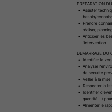
PREPARATION DU
Assister techniq
besoin/connaiss
Prendre connais
réaliser, planni
Anticiper les be
l'intervention.
DEMARRAGE DU 
Identifier la zo
Analyser l'envir
de sécurité prov
Veiller à la mis
Respecter la lis
Identifier d'éve
quantité,...) po
Alimenter le rap