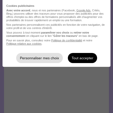
Cookies publicitaires
Avec votre accord
, nous et nos partenaires (Facebook,
Google Ads
, Critéo,
Bing,) pouvons utiliser des traceurs pour vous proposer des publicités pour des
offres d’emploi ou des offres de formations personnalisés afin d’augmenter vos
probabilités de trouver rapidement un emploi ou une formation.
Nos partenaires personnalisent ces publicités en fonction de votre navigation, de
votre profil et de vos centres d’intérêt.
Vous pouvez à tout moment
paramétrer vos choix
ou
retirer votre
consentement
en cliquant sur le lien "
Gérer les traceurs
" en bas de page.
Pour en savoir plus, consultez notre
Politique de confidentialité
et notre
Politique relative aux cookies
.
Personnaliser mes choix
Tout accepter