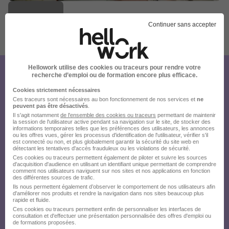
Continuer sans accepter
Publiée le 15/07/2026 - Réf : SODILIES 25-19829
5 de plus
Hellowork utilise des cookies ou traceurs pour rendre votre
recherche d’emploi ou de formation encore plus efficace.
Créez votre compte
Cookies strictement nécessaires
Hellowork et postulez
Ces traceurs sont nécessaires au bon fonctionnement de nos services et
ne
peuvent pas être désactivés
.
sur le site du recruteur !
Il s'agit notamment
de l'ensemble des cookies ou traceurs
permettant de maintenir
la session de l'utilisateur active pendant sa navigation sur le site, de stocker des
informations temporaires telles que les préférences des utilisateurs, les annonces
ou les offres vues, gérer les processus d'identification de l'utilisateur, vérifier s'il
est connecté ou non, et plus globalement garantir la sécurité du site web en
détectant les tentatives d'accès frauduleux ou les violations de sécurité.
Ces cookies ou traceurs permettent également de piloter et suivre les sources
d'acquisition d'audience en utilisant un identifiant unique permettant de comprendre
comment nos utilisateurs naviguent sur nos sites et nos applications en fonction
des différentes sources de trafic.
Ils nous permettent également d’observer le comportement de nos utilisateurs afin
d'améliorer nos produits et rendre la navigation dans nos sites beaucoup plus
rapide et fluide.
Ces cookies ou traceurs permettent enfin de personnaliser les interfaces de
consultation et d'effectuer une présentation personnalisée des offres d'emploi ou
de formations proposées.