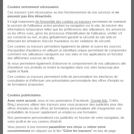
Cookies strictement nécessaires
Ces traceurs sont nécessaires au bon fonctionnement de nos services et
ne
peuvent pas être désactivés
.
Il s'agit notamment
de l'ensemble des cookies ou traceurs
permettant de maintenir
la session de l'utilisateur active pendant sa navigation sur le site, de stocker des
informations temporaires telles que les préférences des utilisateurs, les annonces
Technicien Service Clients H/F
ou les offres vues, gérer les processus d'identification de l'utilisateur, vérifier s'il
est connecté ou non, et plus globalement garantir la sécurité du site web en
Loire Ocean Manutention
détectant les tentatives d'accès frauduleux ou les violations de sécurité.
Ces cookies ou traceurs permettent également de piloter et suivre les sources
d'acquisition d'audience en utilisant un identifiant unique permettant de comprendre
Saint-Herblain - 44
CDI
comment nos utilisateurs naviguent sur nos sites et nos applications en fonction
des différentes sources de trafic.
Ils nous permettent également d’observer le comportement de nos utilisateurs afin
d'améliorer nos produits et rendre la navigation dans nos sites beaucoup plus
Voir l’offre
rapide et fluide.
il y a 14 jours
Ces cookies ou traceurs permettent enfin de personnaliser les interfaces de
consultation et d'effectuer une présentation personnalisée des offres d'emploi ou
de formations proposées.
Cookies publicitaires
Avec votre accord
, nous et nos partenaires (Facebook,
Google Ads
, Critéo,
Bing,) pouvons utiliser des traceurs pour vous proposer des publicités pour des
offres d’emploi ou des offres de formations personnalisés afin d’augmenter vos
probabilités de trouver rapidement un emploi ou une formation.
Nos partenaires personnalisent ces publicités en fonction de votre navigation, de
Technicien SAV Itinérant H/F
votre profil et de vos centres d’intérêt.
Airflux
Vous pouvez à tout moment
paramétrer vos choix
ou
retirer votre
consentement
en cliquant sur le lien "
Gérer les traceurs
" en bas de page.