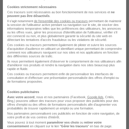
Buchelay - 78
CDD
1 870 € / mois
Cookies strictement nécessaires
Ces traceurs sont nécessaires au bon fonctionnement de nos services et
ne
peuvent pas être désactivés
.
Voir l’offre
il y a 1 jour
Il s'agit notamment
de l'ensemble des cookies ou traceurs
permettant de maintenir
la session de l'utilisateur active pendant sa navigation sur le site, de stocker des
informations temporaires telles que les préférences des utilisateurs, les annonces
ou les offres vues, gérer les processus d'identification de l'utilisateur, vérifier s'il
est connecté ou non, et plus globalement garantir la sécurité du site web en
détectant les tentatives d'accès frauduleux ou les violations de sécurité.
Recherches similaires
Ces cookies ou traceurs permettent également de piloter et suivre les sources
d'acquisition d'audience en utilisant un identifiant unique permettant de comprendre
comment nos utilisateurs naviguent sur nos sites et nos applications en fonction
des différentes sources de trafic.
Ils nous permettent également d’observer le comportement de nos utilisateurs afin
Emploi Conditionneur
d'améliorer nos produits et rendre la navigation dans nos sites beaucoup plus
rapide et fluide.
Emploi Production
Ces cookies ou traceurs permettent enfin de personnaliser les interfaces de
consultation et d'effectuer une présentation personnalisée des offres d'emploi ou
de formations proposées.
Emploi Chartres
Cookies publicitaires
Emploi Bû
Avec votre accord
, nous et nos partenaires (Facebook,
Google Ads
, Critéo,
Bing,) pouvons utiliser des traceurs pour vous proposer des publicités pour des
Emploi Châteaudun
offres d’emploi ou des offres de formations personnalisés afin d’augmenter vos
probabilités de trouver rapidement un emploi ou une formation.
Emploi Nogent-le-Rotrou
Nos partenaires personnalisent ces publicités en fonction de votre navigation, de
votre profil et de vos centres d’intérêt.
Vous pouvez à tout moment
paramétrer vos choix
ou
retirer votre
Emploi Épernon
consentement
en cliquant sur le lien "
Gérer les traceurs
" en bas de page.