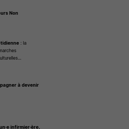
eurs Non
otidienne
:
la
émarches
lturelles...
pagner à devenir
un·e infirmier·ère,