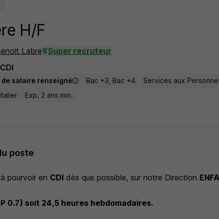
ère H/F
Benoit Labre
Super recruteur
CDI
 de salaire renseigné
Bac +3, Bac +4
Services aux Personnes
talier
Exp. 2 ans min.
du poste
 à pourvoir en
CDI
dès que possible, sur notre Direction
ENFA
P 0.7) soit 24,5 heures hebdomadaires.