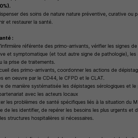
70%).
spenser des soins de nature nature préventive, curative ou pal
ir et restaurer la santé.
anté :
'infirmière référente des primo-arrivants, vérifier les signes de
ive et symptomatique (et tout autre signe de pathologie), le
 la prise de traitements.
cueil des primo-arrivants, coordonner les actions de dépistag
s en oeuvre par le CD44, le CFPD et le CLAT.
e de manière systématisée les dépistages sérologiques et le
partenariat avec les acteurs locaux
ter les problèmes de santé spécifiques liés à la situation du MN
e de les identifier, de repérer les besoins les plus urgents et d
es structures hospitalières si nécessaires.