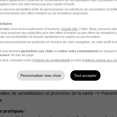
boration avec les référent.es éducatif.ves et les autres profe
ettent également d’observer le comportement de nos utilisateurs afin d'améliorer no
igation dans nos sites beaucoup plus rapide et fluide.
se en charge globale et cohérente des MNA.
u traceurs permettent enfin de personnaliser les interfaces de consultation et d'eff
personnalisée des offres d'emploi ou de formations proposées.
tégration des mineurs au sein du dispositif: Santé Protégée R
constitution des demandes relatives à la prise en compte de
icitaires
ration à des mesures de protection jeunes majeurs (Pour le
accord
, nous et nos partenaires (Facebook,
Google Ads
, Critéo, Bing,) pouvons util
 vous proposer des publicités pour des offres d’emploi ou des offres de formations
s compétences IDE)
ter vos probabilités de trouver rapidement un emploi ou une formation.
unes dans les démarches d'ouverture de droits / d'accès aux s
es personnalisent ces publicités en fonction de votre navigation, de votre profil et 
leur santé, en lien avec le référent éducatif.
à tout moment
paramétrer vos choix
ou
retirer votre consentement
en cliquant s
raceurs
" en bas de page.
s de prévention et promotion de la santé :
r plus, consultez notre
Politique de confidentialité
et notre
Politique relative aux co
ganiser à l'aide de partenaires des interventions relatives à l
nt des thématiques liées notamment aux maladies infectieuse
Personnaliser mes choix
Tout accepter
 sexuelle, à la connaissance des conduites addictives ou à l
dicamenteux
eliers de sensibilisation et promotion de la santé --> Préven
le
 pratiques :