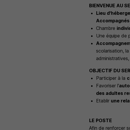
BIENVENUE AU SE
Lieu d'héber
Accompagnés
Chambre
indiv
Une équipe de pr
Accompagnement
scolarisation, l
administratives, 
OBJECTIF DU SE
Participer à la
c
Favoriser l'
auto
des adultes re
Etablir
une rela
LE POSTE
Afin de renforcer 