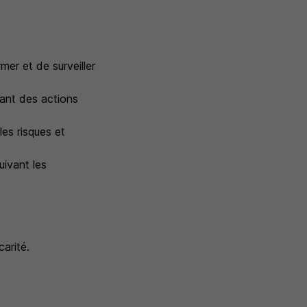
rmer et de surveiller
uant des actions
les risques et
uivant les
arité.