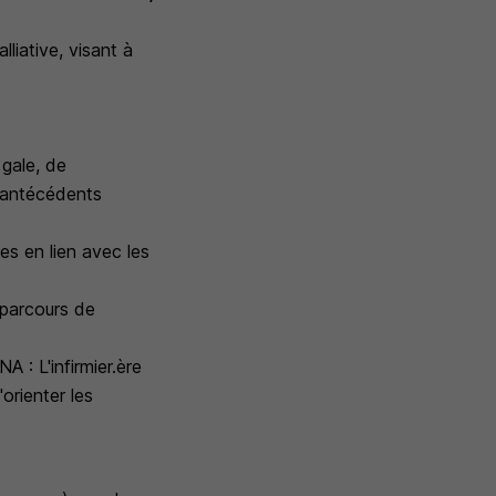
liative, visant à
 gale, de
s antécédents
es en lien avec les
 parcours de
A : L'infirmier.ère
'orienter les