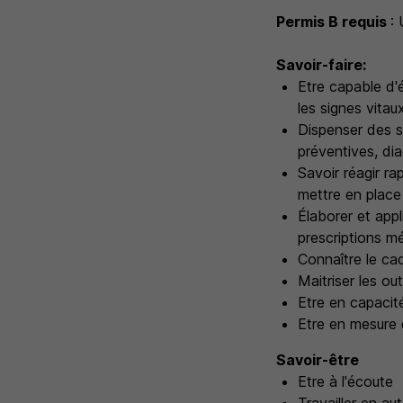
Permis B requis
:
Savoir-faire:
Etre capable d'é
les signes vitau
Dispenser des so
préventives, di
Savoir réagir ra
mettre en place
Élaborer et app
prescriptions mé
Connaître le ca
Maitriser les ou
Etre en capacit
Etre en mesure d
Savoir-être
Etre à l'écoute