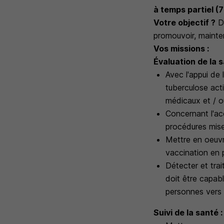
à temps partiel (
Votre objectif ?
Di
promouvoir, mainten
Vos missions :
Évaluation de la s
Avec l'appui de l
tuberculose act
médicaux et / ou
Concernant l'ac
procédures mise
Mettre en oeuvr
vaccination en 
Détecter et trai
doit être capabl
personnes vers l
Suivi de la santé :