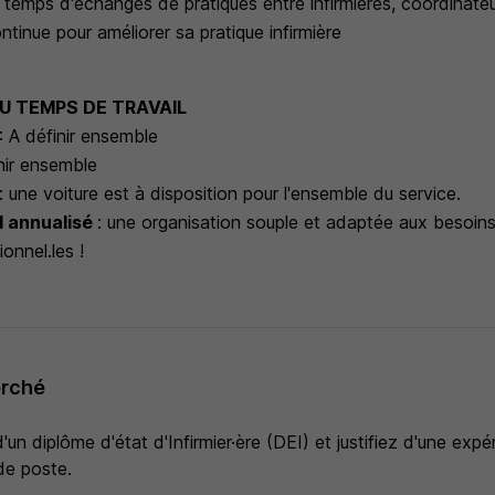
s temps d'échanges de pratiques entre infirmières, coordinateu
tinue pour améliorer sa pratique infirmière
U TEMPS DE TRAVAIL
: A définir ensemble
nir ensemble
: une voiture est à disposition pour l'ensemble du service.
l annualisé
: une organisation souple et adaptée aux besoi
onnel.les !
erché
d'un diplôme d'état d'Infirmier·ère (DEI) et justifiez d'une expé
de poste.