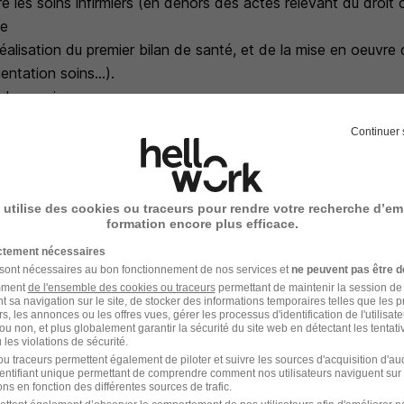
e les soins infirmiers (en dehors des actes relevant du droit
ce
réalisation du premier bilan de santé, et de la mise en oeuvre 
entation soins...).
pels vaccinaux
pagner le jeune vers le professionnel de santé adapté à son 
Continuer 
de la prise de RDV à la lecture des résultats médicaux en lien
 utilise des cookies ou traceurs pour rendre votre recherche d’em
formation encore plus efficace.
es professionnels éducatifs :
 professionnels du service à élaborer des réponses adaptée
ictement nécessaires
 sont nécessaires au bon fonctionnement de nos services et
ne peuvent pas être d
iduelles rencontrées.
amment
de l'ensemble des cookies ou traceurs
permettant de maintenir la session de l
t sa navigation sur le site, de stocker des informations temporaires telles que les 
 la personne dans son accès aux droits et suivi admini
rs, les annonces ou les offres vues, gérer les processus d'identification de l'utilisateur,
ou non, et plus globalement garantir la sécurité du site web en détectant les tentati
 de soin afin d'assurer une traçabilité des éléments de santé 
les violations de sécurité.
ntinuité des soins
u traceurs permettent également de piloter et suivre les sources d'acquisition d'a
identifiant unique permettant de comprendre comment nos utilisateurs naviguent sur 
er les dossiers santé en lien avec une équipe pluri et interdiscip
ns en fonction des différentes sources de trafic.