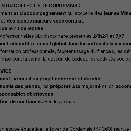
IN DU COLLECTIF DE CORDEMAIS :
gement et d'accompagnement
qui accueille des
jeunes Min
et
des jeunes majeurs sous contrat.
iduelle
ou
collective
ofessionnel.les pluridisciplinaire présent.es
24h24 et 7j/7
 éducatif et social global dans les actes de la vie qu
a formation professionnelle, l'apprentissage du français, les d
l'insertion, la santé, la gestion du budget, les activités sociocu
RVICE
onstruction d'un projet cohérent et durable
nomie des jeunes
, les
préparer à la majorité
et les
accom
sponsables et citoyens
tion de confiance
avec les jeunes
son équipe éducative, le foyer de Cordemais (44360) recrute