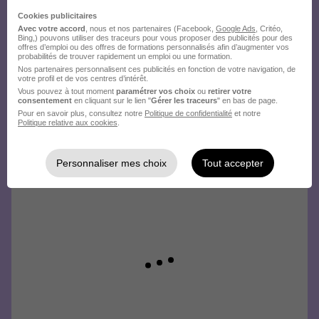
Cookies publicitaires
Avec votre accord
, nous et nos partenaires (Facebook,
Google Ads
, Critéo,
Bing,) pouvons utiliser des traceurs pour vous proposer des publicités pour des
offres d’emploi ou des offres de formations personnalisés afin d’augmenter vos
probabilités de trouver rapidement un emploi ou une formation.
Nos partenaires personnalisent ces publicités en fonction de votre navigation, de
votre profil et de vos centres d’intérêt.
Vous pouvez à tout moment
paramétrer vos choix
ou
retirer votre
consentement
en cliquant sur le lien "
Gérer les traceurs
" en bas de page.
Pour en savoir plus, consultez notre
Politique de confidentialité
et notre
Politique relative aux cookies
.
Personnaliser mes choix
Tout accepter