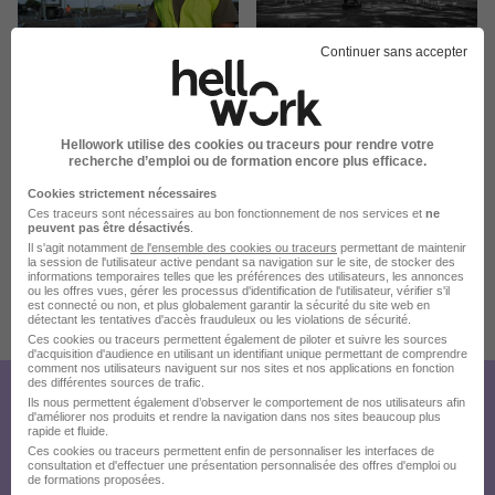
Continuer sans accepter
Hellowork utilise des cookies ou traceurs pour rendre votre
recherche d’emploi ou de formation encore plus efficace.
Cookies strictement nécessaires
Ces traceurs sont nécessaires au bon fonctionnement de nos services et
ne
peuvent pas être désactivés
.
Il s'agit notamment
de l'ensemble des cookies ou traceurs
permettant de maintenir
la session de l'utilisateur active pendant sa navigation sur le site, de stocker des
informations temporaires telles que les préférences des utilisateurs, les annonces
ou les offres vues, gérer les processus d'identification de l'utilisateur, vérifier s'il
Publiée le 12/07/2026 - Réf : 5dd9391c-afb5-44f0-817f-
est connecté ou non, et plus globalement garantir la sécurité du site web en
détectant les tentatives d'accès frauduleux ou les violations de sécurité.
64bd3187a08a_97200
6 de plus
Ces cookies ou traceurs permettent également de piloter et suivre les sources
d'acquisition d'audience en utilisant un identifiant unique permettant de comprendre
comment nos utilisateurs naviguent sur nos sites et nos applications en fonction
des différentes sources de trafic.
Ils nous permettent également d’observer le comportement de nos utilisateurs afin
Créez votre compte
d'améliorer nos produits et rendre la navigation dans nos sites beaucoup plus
rapide et fluide.
Hellowork et postulez
Ces cookies ou traceurs permettent enfin de personnaliser les interfaces de
consultation et d'effectuer une présentation personnalisée des offres d'emploi ou
sur le site du recruteur !
de formations proposées.