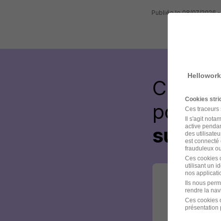
Publiée le 08/07/2026 
Hellowork
Créez 
Cookies str
postul
Ces traceurs
Il s'agit not
active pendan
sur le 
des utilisateu
est connecté 
frauduleux ou 
Ces cookies o
utilisant un 
nos applicatio
Ils nous perm
rendre la nav
Ces cookies o
présentation 