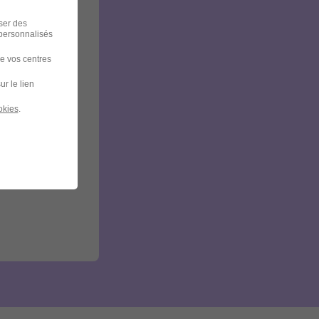
iser des
 personnalisés
de vos centres
ur le lien
okies
.