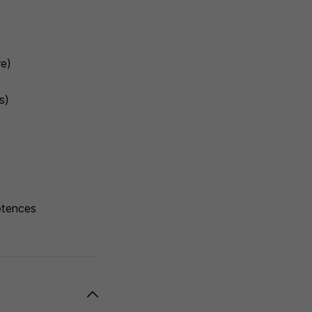
re)
s)
étences