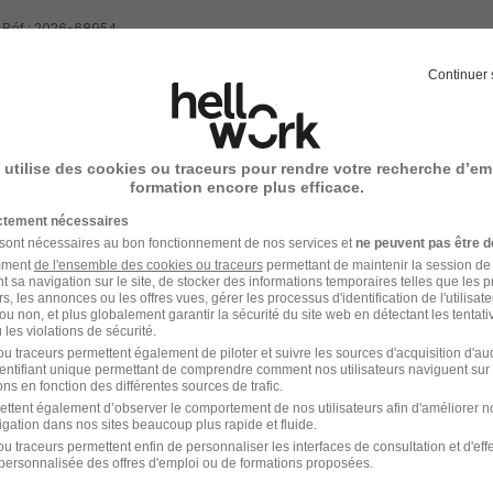
- Réf : 2026-68954
Continuer 
 utilise des cookies ou traceurs pour rendre votre recherche d’em
votre compte
Hellowork 
formation encore plus efficace.
ictement nécessaires
ez
 sont nécessaires au bon fonctionnement de nos services et
ne peuvent pas être d
amment
de l'ensemble des cookies ou traceurs
permettant de maintenir la session de l
t sa navigation sur le site, de stocker des informations temporaires telles que les 
site du recruteur !
rs, les annonces ou les offres vues, gérer les processus d'identification de l'utilisateur,
ou non, et plus globalement garantir la sécurité du site web en détectant les tentati
les violations de sécurité.
u traceurs permettent également de piloter et suivre les sources d'acquisition d'a
identifiant unique permettant de comprendre comment nos utilisateurs naviguent sur 
ns en fonction des différentes sources de trafic.
ettent également d’observer le comportement de nos utilisateurs afin d'améliorer no
igation dans nos sites beaucoup plus rapide et fluide.
u traceurs permettent enfin de personnaliser les interfaces de consultation et d'eff
personnalisée des offres d'emploi ou de formations proposées.