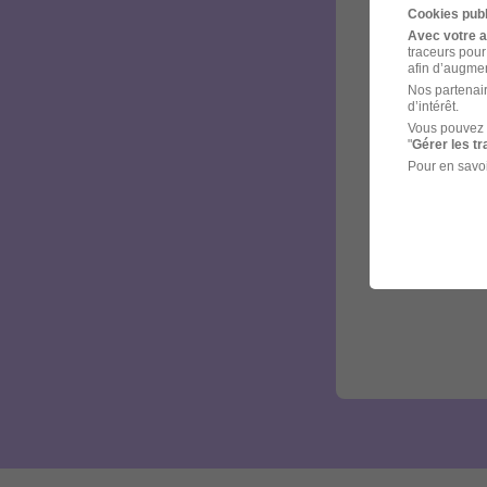
Cookies publ
Avec votre 
traceurs pour
afin d’augmen
Nos partenair
d’intérêt.
Vous pouvez 
"
Gérer les t
Pour en savoi