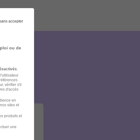
sans accepter
ploi ou de
et
ésactivés
.
'utilisateur
préférences
 vérifier s'il
ves d'accès
udience en
nos sites et
s produits et
ectuer une