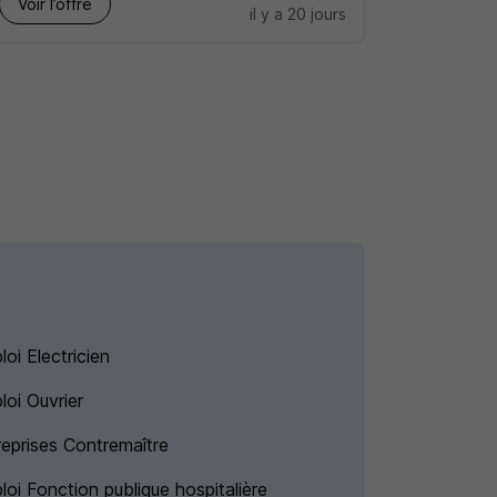
Voir l’offre
il y a 20 jours
oi Electricien
loi Ouvrier
reprises Contremaître
loi Fonction publique hospitalière