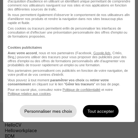
Emploi Fougères
d'acquisition d'audience en utilisant un identifiant unique permettant de comprendre
comment nos utilisateurs naviguent sur nos sites et nos applications en fonction
des différentes sources de trafic.
Emploi Dol-de-Bretagne
Ils nous permettent également d’observer le comportement de nos utilisateurs afin
d'améliorer nos produits et rendre la navigation dans nos sites beaucoup plus
Emploi Bain-de-Bretagne
rapide et fluide.
Ces cookies ou traceurs permettent enfin de personnaliser les interfaces de
consultation et d'effectuer une présentation personnalisée des offres d'emploi ou
Emploi Dinard
de formations proposées.
Voir plus
Cookies publicitaires
Avec votre accord
, nous et nos partenaires (Facebook,
Google Ads
, Critéo,
Bing,) pouvons utiliser des traceurs pour vous proposer des publicités pour des
offres d’emploi ou des offres de formations personnalisés afin d’augmenter vos
probabilités de trouver rapidement un emploi ou une formation.
Accueil
Emploi
Emploi Saint-Malo
Emploi BTP Saint-Malo
Nos partenaires personnalisent ces publicités en fonction de votre navigation, de
votre profil et de vos centres d’intérêt.
Emploi Directeur construction Saint-Malo
Vous pouvez à tout moment
paramétrer vos choix
ou
retirer votre
consentement
en cliquant sur le lien "
Gérer les traceurs
" en bas de page.
Directeur de la Construction et du Patrimoine H/F
Pour en savoir plus, consultez notre
Politique de confidentialité
et notre
Politique relative aux cookies
.
Personnaliser mes choix
Tout accepter
Les sites
HelloCV
Helloworkplace
BDM